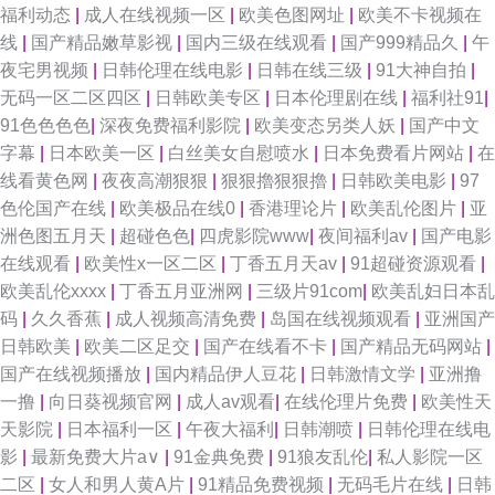
福利动态
|
成人在线视频一区
|
欧美色图网址
|
欧美不卡视频在
线
|
国产精品嫩草影视
|
国内三级在线观看
|
国产999精品久
|
午
四虎网站网址 91人妖在线 国产三级在线 蜜桃视频亚洲专区 91导航成人 成人
夜宅男视频
|
日韩伦理在线电影
|
日韩在线三级
|
91大神自拍
|
无码一区二区四区
|
日韩欧美专区
|
日本伦理剧在线
|
福利社91
|
福利在线观看69 女忧在线观看 91麻豆精品久久蜜臀 国产ts视频 日韩第3页
91色色色色
|
深夜免费福利影院
|
欧美变态另类人妖
|
国产中文
字幕
|
日本欧美一区
|
白丝美女自慰喷水
|
日本免费看片网站
|
在
中入肏屄日本 国产日韩第一页 日韩久久经典 亚洲国产另类日韩 91网站观看
线看黄色网
|
夜夜高潮狠狠
|
狠狠擼狠狠擼
|
日韩欧美电影
|
97
色伦国产在线
|
欧美极品在线0
|
香港理论片
|
欧美乱伦图片
|
亚
视频 精品日韩网 日韩无码免费专区 91视频色中色 国产60页 久久超碰超碰成
洲色图五月天
|
超碰色色
|
四虎影院www
|
夜间福利av
|
国产电影
在线观看
|
欧美性x一区二区
|
丁香五月天av
|
91超碰资源观看
|
人观看 色色甜甜啊啊网 伊人青青大香蕉艹 后入臭穴骚奶 91tv在线 91超碰九
欧美乱伦xxxx
|
丁香五月亚洲网
|
三级片91com
|
欧美乱妇日本乱
码
|
久久香蕉
|
成人视频高清免费
|
岛国在线视频观看
|
亚洲国产
色 91叉叉叉 久久蜜桃麻豆 殴洲精品乱码 91原创国产 欧美日韩蜜桃一区
日韩欧美
|
欧美二区足交
|
国产在线看不卡
|
国产精品无码网站
|
国产在线视频播放
|
国内精品伊人豆花
|
日韩激情文学
|
亚洲撸
91tv蜜桃 久久视频香 91蜜桃R18入口 久草资源网站 丝瓜肏肏 av资源天堂 日
一撸
|
向日葵视频官网
|
成人av观看
|
在线伦理片免费
|
欧美性天
天影院
|
日本福利一区
|
午夜大福利
|
日韩潮喷
|
日韩伦理在线电
韩综合 四虎影音 91色伦 欧美亚性交 91真人实操 伪娘ts国产在线 91在线播
影
|
最新免费大片a∨
|
91金典免费
|
91狼友乱伦
|
私人影院一区
二区
|
女人和男人黄A片
|
91精品免费视频
|
无码毛片在线
|
日韩
放专区 国产先锋AV 色久悠悠中文 91在线不卡视频 www四虎cn 日韩A级视