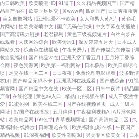
内日韩欧美
|
欧美喷潮HD
|
91逼干
|
久久精品视频国产
|
国产精
品自产拍在
|
欧美玉足足交
|
黄www色
|
四虎国产
|
日日爽夜夜爽
|
美女自撸网站
|
亚洲性爱不卡欧美
|
女人和男人黄A片
|
黄色毛
片网站
|
性欧美潮喷中文
|
国产无码任你操
|
中文字幕在线播放
|
国产高清磁力链接
|
老湿福利
|
黄色三级视頻短片
|
白丝白浆在
线观看
|
人妖网站综合
|
欧美肏屄1
|
深爱婷婷五月天
|
日本成人
网站免费
|
综合色在线播放
|
午夜肏屄片
|
国产传媒京东传媒
|
调
教自慰福利
|
国产精品va在
|
亚洲天堂丁香五月
|
五月婷丁香综
合网
|
夜色资源网
|
欧美第一福利网站
|
日本极品
|
欧美日韩综合
喷
|
足交在线一区二区
|
日日夜夜
|
免费伦理电影观看
|
波多野洁
衣bt
|
国产精品无码不卡
|
亚洲系列在线观看
|
国产成综合
|
91视
频官网
|
国产精品中文在线
|
欧美一区二区
|
日韩午夜片
|
精品国
产偷
|
在线伦理
|
黄色av入口
|
精品自拍视频在线
|
成人三级激性
爱
|
91蜜桃网
|
欧美在线二区
|
国产在线视频首页
|
成人一级片
网址
|
97国产在线播放
|
五月停停
|
午夜福利视频A
|
A片淫色网
站
|
欧美精品网
|
69色堂
|
青草视频网址
|
国产高清精品二区
|
久
草福利在线播放
|
日韩理论在线
|
欧美福利电影在线
|
午夜国产
精品视频
|
91深夜福利
|
欧美性潮喷3d
|
另类专区欧美女同
|
日本