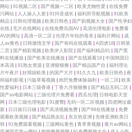
网站
|
91视频二区
|
国产视频一二区
|
欧美尤物性爱
|
在线免费
污网站
|
人人操人人射
|
91抖音成长
|
福利所导航视频
|
91欧美
精品
|
日韩伦理视频
|
欧美日韩色
|
国产剧视频大全
|
国产性孕妇
在线
|
毛片在线网站
|
在线免费岛国AV
|
高清伦理电影
|
免费看
AV的网址
|
高清一区二区
|
伦理片年轻的母亲
|
福利片网站
|
成
人av黄色
|
日韩激情文学
|
国产有码在线观看
|
A四虎18
|
日韩第
二页
|
国产精彩视频
|
欧美伊人影院
|
国产福利精品91
|
国产黑
料在线播放
|
国产欧美在线播放
|
国产在线观看18
|
中国韩国日
本高清
|
91熟女资源
|
亚洲狠狠撸
|
国产精品国产自
|
福利理论
片午夜片
|
好屌妞欧美
|
的国产大片
|
91久久九
|
欧美日韩色
|
夜
间福利影视
|
污版草莓视频
|
肉屄免费体验福利
|
一区二区
|
欧美
性爱福利
|
日本三级香港
|
丁香六月狠狠撸
|
国产精品无码二区
|
国产av电影网站
|
三级伦理片免费看
|
西瓜伦理
|
日韩电影天堂
网
|
日本三级伦理电影
|
91蜜臀
|
无码一区二区视频
|
四虎网址最
新
|
日日操日日碰
|
国产高清视频免费
|
国产99在线播放
|
免费
观看欧美视频
|
国产精品熟女乱
|
东京热亚洲
|
先锋亚洲欧美日
韩
|
91免费观看视频
|
三级网站黄色
|
青草青视频
|
黄片av网站
|
亚洲国产第一网站
|
狠狠撸视频网
|
91免费视频大全
|
成人小电