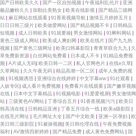
国产日韩欧美久久
|
国产一区自拍视频
|
午夜福利乱伦片
|
亚洲
极品嫩粉久久
|
加勒比美熟女
|
欧美在线影视
|
国产精品三级网
站
|
麻豆网站在线观看
|
91香蕉视频导航
|
激情五月婷婷五月
|
日日日韩三级片
|
欧美做爱网站
|
国产精品视频不卡
|
日韩精品
短视频
|
成人日韩欧美
|
91就要操
|
男女激情网站
|
91蝌蚪网站
|
黄色三级成人网站
|
欧美成人爽妇网
|
欧美在线片
|
国产九九热
视频
|
国产黄色三级网址
|
欧美曰韩幕影院
|
青青草联合九九
|
久
草免费新资源
|
白丝网站免费看
|
日本成人不卡
|
91精品免费视
频
|
A片成人无码
|
欧美日韩一二区
|
私人官网色片
|
在线e久草
|
久草网站
|
久久午夜无码
|
精品高潮一区二区
|
成年人免费的视
频
|
91视频诱惑
|
亚洲综合在线婷婷
|
中文字幕ww
|
91社观看
|
人妖专区
|
成人看片免费视频
|
免费看片在线观看
|
国产嫩草视频
在线
|
日本中文字幕精品
|
91视频电影
|
91爱爱视屏
|
男女激情网
站
|
三级黄色AV网站
|
丁香综合五月
|
91香蕉视频污污
|
欧美日
韩高清在线
|
日韩精品亚洲
|
丁香五月综合一线
|
欧美a级影院
|
在线毛片网址
|
毛片网址大全
|
国产中文欧美
|
亚洲一区孕妇
|
欧
美日韩三级影院
|
91被操视频
|
美日韩伦理在线
|
午夜免费视频
福利
|
AV激情四射婷婷
|
国产精品免费
|
成人黄色免费网站
|
国