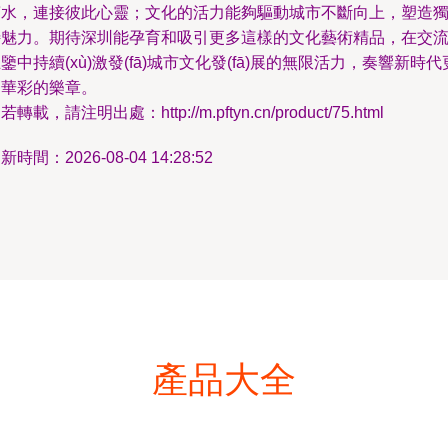
萬水，連接彼此心靈；文化的活力能夠驅動城市不斷向上，塑造
特魅力。期待深圳能孕育和吸引更多這樣的文化藝術精品，在交
鑒中持續(xù)激發(fā)城市文化發(fā)展的無限活力，奏響新時代
加華彩的樂章。
若轉載，請注明出處：http://m.pftyn.cn/product/75.html
新時間：2026-08-04 14:28:52
產品大全