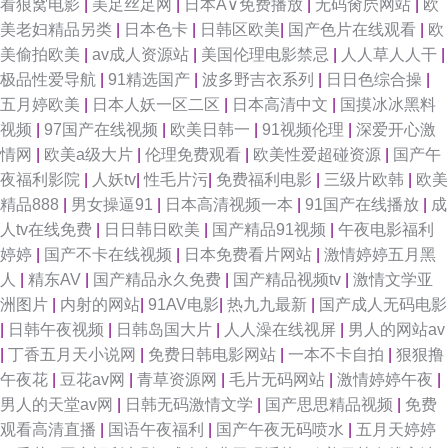
看狼窝电影
|
美足丝足网
|
日本A∨免费播放
|
无码肏屄网站
|
欧
美老妇精品另类
|
日本色卡
|
日韩区欧美
|
国产色片在线观看
|
欧
美偷拍欧美
|
av成人资源站
|
美国伦理电影禁忌
|
人人草人人干
|
极品性爱导航
|
91精选国产
|
波多野吉衣系列
|
日日色综合操
|
五月婷欧美
|
日本人妖一区二区
|
日本高清中文
|
国摸冰冰黑料
视频
|
97国产在线视频
|
欧美日韩一
|
91视频伦理
|
深爱开心激
情网
|
欧美a级大片
|
伦理免费观看
|
欧美性爱超碰资源
|
国产午
夜福利影院
|
人妖tv
|
性毛片污
|
免费福利电影
|
三级片欧韩
|
欧美
精品888
|
男女操逼91
|
日本高清视频一本
|
91国产在线播放
|
成
人tv在线免费
|
日日韩日欧美
|
国产精品91视频
|
午夜电影福利
婷婷
|
国产不卡在线视频
|
日本免费看片网站
|
激情婷婷五月黑
人
|
精东AV
|
国产精品永久免费
|
国产精品视频tv
|
激情文学亚
洲图片
|
内射的网站
|
91AV电影
|
热九九最新
|
国产成人无码电影
|
日韩午夜视频
|
日韩岛国大片
|
人人澡在线视屏
|
男人的网站av
|
丁香五月天小说网
|
免费日韩电影网站
|
一本不卡自拍
|
狠狠撸
午夜花
|
豆花av网
|
青草资源网
|
毛片无码网站
|
激情婷婷午夜
|
男人的天堂av网
|
日韩无码激情文学
|
国产思思精品视频
|
免费
观看高清直播
|
国语午夜福利
|
国产午夜无码喷水
|
五月天婷婷