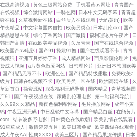
在线高清视频
|
黄色三级网站免费
|
手机看黄av网址
|
青青国产
在线视频
|
综合激情网站
|
一骑色网
|
日本中文无码字幕
|
青青超
频免费看 91在线播放专区 国内av无码福利 日本女同在线 AV福利专区免费
碰在线
|
久草视频新在线
|
白丝后入在线观看
|
无码黄(h)
|
欧美
午夜精品
|
中文字幕国内自拍
|
欧美另类色
|
日本乱伦xxx
|
国产
欧美牛b叉视频 伪娘自拍一区 久久国产V 91porn九色蝌蚪 91挑色丝袜 欧美a
精品思思在线
|
综合丁香网站
|
国产激情
|
福利理论片午夜片
|
日
韩国产高清
|
在线欧美精品视频
|
久反青青
|
国产在线综合视频
|
在线 91看片婬黄大片软件 日韩性生活一级大片 男女福利av 91视频在线网站
欧美国产aⅴ电影
|
国产91
|
操妣91撸
|
国产在线观看不卡
|
青青
视频强
|
亚洲五月婷婷丁香
|
成人精品网站
|
西瓜影院伦理片
|
免
观看 AV入口 久久国产精品V 91白丝综合 AV网站免费在线观看 日本喷水传媒
費成人視頻
|
a片黄色做爱网站
|
日韩理伦片
|
亚洲日本韩国欧美
|
国产精品无毒不卡
|
欧洲色色
|
国产精品特级露脸
|
免费欧美a
婷婷社区导航 国产91尤物视频网址 一本道色站导航 91国内视频在线播放 91
级片
|
日韩在线视频不卡
|
欧美另类一区在线
|
欧洲高清在线
|
久
草新首页
|
操资源站
|
深夜福利无码导航
|
国内精品
|
青草视频国
全操 AV倫理巨乳性爱 国产超碰人人爽 玖玖爱导航 污污大涩 91老司机视频
产91
|
国产午夜视频在线
|
家庭乱伦理电影
|
第一站福利导航
|
久久99久久精品
|
新夜色福利帮网站
|
毛片播放网站
|
成年小黄
影院 后入丰满黑丝 影音先锋A片网 户外肏屄视频 日美韩色导航 宅福利极品
鸭
|
午夜亚洲无码
|
中日乱轮中文字幕
|
国产精品白丝
|
在能黄片
com
|
结衣波多野电影
|
日韩黄色在线吹朝
|
欧美剧情在线观看
|
综合91 91探花国产综合在线 91福利社入口 国产欧美日韩h 午夜理伦三级做
91草草成人
|
激情婷婷五月
|
欧美日韩免费
|
欧美四级在线观看
|
成人午夜AA
|
性爽XXXX
|
欧美三区片
|
国产精品果冻传媒
|
日本
爰电影 91探花遇到极品 国产传媒视频在线看 超碰久肏在线 91网页版极品