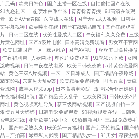
产无码
|
欧美日韩色
|
国产主播一区在线
|
自拍偷拍国产在线
|
91九色社区
|
自慰喷水白浆丝袜
|
青青操青青摸
|
91高清在线观
视频五月花 新大香蕉av 欧美视频在线直播 国产日韩欧美综合 91资源在线免
看
|
欧类AV怡春院
|
久草成人在线
|
国产无码成人视频
|
日韩中
文字幕视频
|
欧美喷潮在线
|
国产在线精品自拍
|
国产在线观看
费视频 91黄色视屏 午夜福利电源 欧美高清在线视频 国产精品无套久久 97人
片
|
日韩二区在线
|
欧美性爱成人二区
|
午夜福利久久免费
|
三级
片黄色网址
|
国产a级片电影
|
日本高清免费观看
|
男女互干官网
妻人人操人人乐 91夫妻电影 丝足av 久久爽一区 成人AV免费在线观看 日本
|
欧美日韩国产一区
|
麻豆乱仑
|
国产AV视屏
|
欧欧美日逼片播放
|
午夜福利局
|
人妖网址
|
理伦片免费观看
|
91视频污下载
|
女同
生活片 五月丁香色网 91系列在线视 豆花视频另类视频 精品色在线观看 青青
激吻视频
|
日韩午夜在线电影
|
欧美日韩夜夜爽
|
a片黄色做爱网
站
|
黄色三级A片视频
|
一区二区日韩成人
|
国产精品午夜剧场
|
草伊人 91国产精品乱码久久 大香蕉伊人殴美 91先生大战琪琪 狠狠色一区二
精东影视
|
东京热大乱w姦
|
欧美精品免费视频
|
四虎五库
|
青草
资源网
|
成年人视频app
|
日本高清电影院
|
激情综合亚洲婷婷
|
区 欧美艹逼一区二区视频 日韩A片一區二區三區 五月天色色播 在线视频自
午夜福利激情院
|
国产精品美女乱子
|
性欧美网页
|
日韩欧美A片
网址
|
黄色视频网址导航
|
新三级网站视频
|
国产视频自拍一区
|
拍毛片 www2AV色图 狠狠艹狠狠 亚洲天堂av电影院 91黑丝免费 九九精品九
激情五月天婷婷
|
日韩电影免费观看
|
91视频观看在线
|
日韩免
费电影在线
|
亚洲欧美另类中文
|
69热最新网址
|
三a级免费黄毛
九 亚洲日韩在线东方AV 91永久入口 国产传媒视频在线观看 亚洲男人天堂手
片
|
国产精品熟女久
|
欧美第一黄福利
|
国产乱子伦精品
|
国产精
品自产拍高
|
嫩草私人影院
|
国产精品熟女一
|
91男女
|
深夜激情
机版 91探花在线吃瓜 国产91视频网 少妇自蔚 超碰97久青在线 国产人人艹