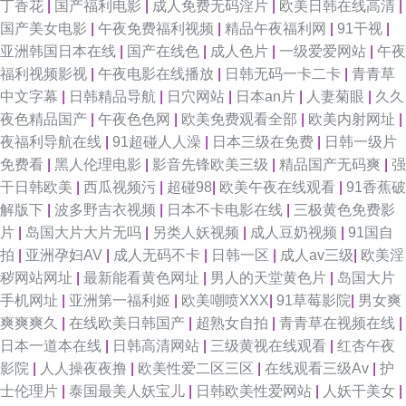
丁香花
|
国产福利电影
|
成人免费无码淫片
|
欧美日韩在线高清
|
国产美女电影
|
午夜免费福利视频
|
精品午夜福利网
|
91干视
|
亚洲韩国日本在线
|
国产在线色
|
成人色片
|
一级爱爱网站
|
午夜
福利视频影视
|
午夜电影在线播放
|
日韩无码一卡二卡
|
青青草
中文字幕
|
日韩精品导航
|
日穴网站
|
日本an片
|
人妻菊眼
|
久久
夜色精品国产
|
午夜色色网
|
欧美免费观看全部
|
欧美内射网址
|
夜福利导航在线
|
91超碰人人澡
|
日本三级在免费
|
日韩一级片
免费看
|
黑人伦理电影
|
影音先锋欧美三级
|
精品国产无码爽
|
强
干日韩欧美
|
西瓜视频污
|
超碰98
|
欧美午夜在线观看
|
91香蕉破
解版下
|
波多野吉衣视频
|
日本不卡电影在线
|
三极黄色免费影
片
|
岛国大片大片无吗
|
另类人妖视频
|
成人豆奶视频
|
91国自
拍
|
亚洲孕妇AV
|
成人无码不卡
|
日韩一区
|
成人av三级
|
欧美淫
秽网站网址
|
最新能看黄色网址
|
男人的天堂黄色片
|
岛国大片
手机网址
|
亚洲第一福利姬
|
欧美嘲喷XXX
|
91草莓影院
|
男女爽
爽爽爽久
|
在线欧美日韩国产
|
超熟女自拍
|
青青草在视频在线
|
日本一道本在线
|
日韩高清网站
|
三级黄视在线观看
|
红杏午夜
影院
|
人人操夜夜撸
|
欧美性爱二区三区
|
在线观看三级Av
|
护
士伦理片
|
泰国最美人妖宝儿
|
日韩欧美性爱网站
|
人妖干美女
|