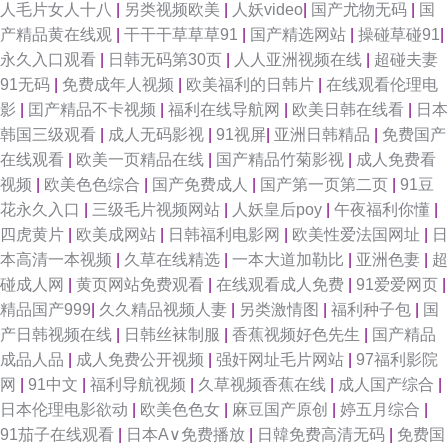
人毛片女人十八
|
另类视频欧美
|
人妖video
|
国产尤物无码
|
国
产精品黄在线观
|
干干干草草草91
|
国产精选网站
|
操碰草碰91
|
娘扩肛 国产香蕉在线视频 91制片厂之肏屄视频 91r福利 日韩久久中文 國產
永久入口观看
|
日韩无码第30页
|
人人亚洲视频在线
|
超碰夫妻
91无码
|
免费成年人视频
|
欧美福利的日韩片
|
在线观看伦理电
AV天美傳媒 91在线观看狼友 91草莓影院 三级片黄色网址 久久肏肏 www五
影
|
囯产精品不卡视频
|
福利在线导航网
|
欧美日韩在线看
|
日本
韩国三级观看
|
成人无码影视
|
91视屏
|
亚洲日韩精品
|
免费国产
月婷婷 91号豆花视频咋观看 五月婷六月花 麻豆久久 超碰人肏人 91黄色视频
在线观看
|
欧美一页精品在线
|
国产精品竹菊影视
|
成人免费看
视频
|
欧美色色综合
|
国产免费成人
|
国产第一页第二页
|
91豆
播放 亚洲蜜桃视频网站 欧美色图41P 国产精品夜夜嗨 91在线视频国 91大神
花永久入口
|
三级毛片视频网站
|
人妖皇后poy
|
午夜福利你懂
|
四虎黄片
|
欧美成网站
|
日韩福利电影网
|
欧美性爱法国网址
|
日
在线电影观看 色色99吊男同 精品久久天堂 97久久免费视频 91大神片子 色
本高清一本视频
|
久草在线精选
|
一本大道加勒比
|
亚洲色妻
|
超
碰成人网
|
黄页网站免费观看
|
在线观看成人免费
|
91爱爱网页
|
天堂亚洲久久 精东福利电影 97资源亚洲综合 91x视频大全 久久韩国视频 大
精品国产999
|
久久精品视频人妻
|
另类激情图
|
福利种子包
|
国
产日韩视频在线
|
日韩丝袜制服
|
香蕉视频好色先生
|
国产精品
香蕉h 91欧美性片 香蕉视频很黄 美女和91 国产福利一区二区在线 97勉费
成品人品
|
成人免费公开视频
|
强奸网址毛片网站
|
97福利影院
网
|
91中文
|
福利导航视频
|
久草视频香蕉在线
|
成人国产综合
|
91抖淫 日日综合色网 精品黑丝av 超碰97人人干人人操 91青娱夫妻 夜夜撸
日本伦理电影欲动
|
欧美色色女
|
麻豆国产原创
|
婷五月综合
|
91茄子在线观看
|
日本A∨免费播放
|
日韓免费高清无码
|
免费国
亚洲東熱 欧美日韩亚洲色色 国产亚洲欧美日朝成人 99精品福利导航 91福利