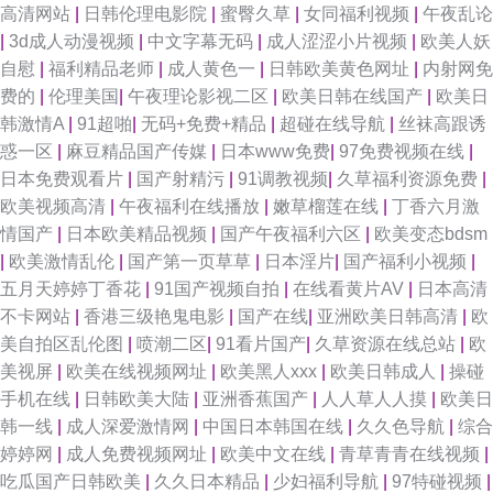
高清网站
|
日韩伦理电影院
|
蜜臀久草
|
女同福利视频
|
午夜乱论
|
3d成人动漫视频
|
中文字幕无码
|
成人涩涩小片视频
|
欧美人妖
自慰
|
福利精品老师
|
成人黄色一
|
日韩欧美黄色网址
|
内射网免
费的
|
伦理美国
|
午夜理论影视二区
|
欧美日韩在线国产
|
欧美日
韩激情A
|
91超啪
|
无码+免费+精品
|
超碰在线导航
|
丝袜高跟诱
惑一区
|
麻豆精品国产传媒
|
日本www免费
|
97免费视频在线
|
日本免费观看片
|
国产射精污
|
91调教视频
|
久草福利资源免费
|
欧美视频高清
|
午夜福利在线播放
|
嫩草榴莲在线
|
丁香六月激
情国产
|
日本欧美精品视频
|
国产午夜福利六区
|
欧美变态bdsm
|
欧美激情乱伦
|
国产第一页草草
|
日本淫片
|
国产福利小视频
|
五月天婷婷丁香花
|
91国产视频自拍
|
在线看黄片AV
|
日本高清
不卡网站
|
香港三级艳鬼电影
|
国产在线
|
亚洲欧美日韩高清
|
欧
美自拍区乱伦图
|
喷潮二区
|
91看片国产
|
久草资源在线总站
|
欧
美视屏
|
欧美在线视频网址
|
欧美黑人xxx
|
欧美日韩成人
|
操碰
手机在线
|
日韩欧美大陆
|
亚洲香蕉国产
|
人人草人人摸
|
欧美日
韩一线
|
成人深爱激情网
|
中国日本韩国在线
|
久久色导航
|
综合
婷婷网
|
成人免费视频网址
|
欧美中文在线
|
青草青青在线视频
|
吃瓜国产日韩欧美
|
久久日本精品
|
少妇福利导航
|
97特碰视频
|