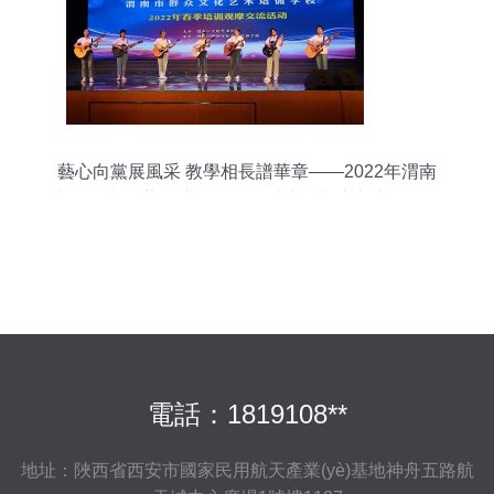
藝心向黨展風采 教學相長譜華章——2022年渭南
市群眾文化藝術培訓學校春季培訓觀摩交流活動側
記
電話：1819108**
地址：陜西省西安市國家民用航天產業(yè)基地神舟五路航