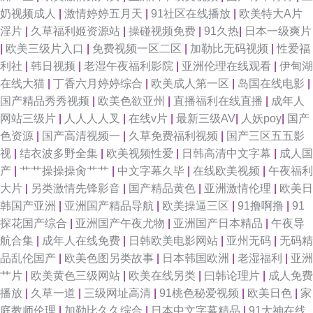
奶视频成人
|
激情婷婷五月天
|
91社区在线播放
|
欧美特大A片
淫片
|
久草福利姬资源站
|
操碰视频免费
|
91久热
|
日本一级爽片
|
欧美三级片入口
|
免费视频一区二区
|
加勒比无码视频
|
性爱福
利社
|
韩日视频
|
老湿午夜福利影院
|
亚洲伦理在线观看
|
伊甸湖
在线大猫
|
丁香六月婷婷综合
|
欧美成人第一区
|
岛国在线电影
|
国产精品秀秀视频
|
欧美色欲亚州
|
直播福利在线直播
|
成年人
网站三级片
|
人人人人叉
|
在线v片
|
最新三级AV
|
人妖poy
|
国产
色资源
|
国产高清视频一
|
久草免费福利视频
|
国产三区五五影
视
|
结衣波多野全集
|
欧美视频性爱
|
日韩高清中文字幕
|
成人国
产
|
艹艹操操操肏艹艹
|
中文字幕久毕
|
在线欧美视频
|
午夜福利
大片
|
另类激情先锋影音
|
国产精品黄色
|
亚洲激情伦理
|
欧美日
韩国产亚洲
|
亚洲国产精品导航
|
欧美操逼三区
|
91撸啊撸
|
91
探花国产综合
|
亚洲国产午夜尤物
|
亚洲国产日本精品
|
午夜导
航合集
|
成年人在线免费
|
日韩欧美电影网站
|
亚州无码
|
无码精
品乱伦国产
|
欧美色图另类故事
|
日本韩国欧洲
|
老湿福利
|
亚洲
艹片
|
欧美黄色三级网站
|
欧美在线另类
|
曰韩论理片
|
成人免费
播放
|
久草一道
|
三级网址高清
|
91桃色秘爱视频
|
欧美日色
|
家
庭教师伦理
|
加勒比久久综合
|
日本中文字幕精品
|
91大神在线