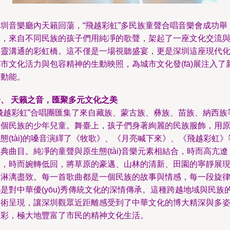
深圳音樂廳內天籟回蕩，“飛越彩虹”多民族童聲合唱音樂會成功舉
辦，來自不同民族的孩子們用純凈的歌聲，架起了一座文化交流
心靈溝通的彩虹橋。這不僅是一場視聽盛宴，更是深圳這座現代
市文化活力與包容精神的生動映照，為城市文化發(fā)展注入了
的動能。
一、 天籟之音，匯聚多元文化之美
“飛越彩虹”合唱團匯集了來自藏族、蒙古族、彝族、苗族、納西族
多個民族的少年兒童。舞臺上，孩子們身著絢麗的民族服飾，用
態(tài)的嗓音演繹了《牧歌》、《月亮喊下來》、《飛越彩虹》
典曲目。純凈的童聲與原生態(tài)音樂元素相結合，時而高亢遼
闊，時而婉轉低回，將草原的豪邁、山林的清新、田園的寧靜展
得淋漓盡致。每一首歌曲都是一個民族的故事與情感，每一段旋
是對中華優(yōu)秀傳統文化的深情傳承。這種跨越地域與民族
藝術呈現，讓深圳觀眾近距離感受到了中華文化的博大精深與多
多彩，極大地豐富了市民的精神文化生活。