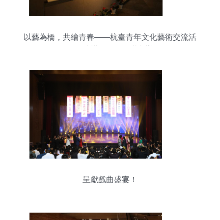
以藝為橋，共繪青春——杭臺青年文化藝術交流活
動在連橫紀念館圓滿舉辦
呈獻戲曲盛宴！