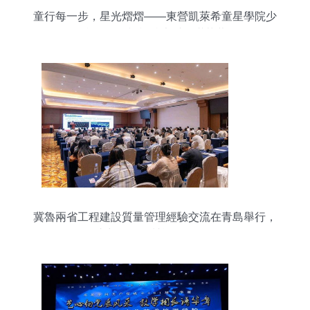
童行每一步，星光熠熠——東營凱萊希童星學院少
兒網絡電視模特大秀圓滿落幕
冀魯兩省工程建設質量管理經驗交流在青島舉行，
助力區(qū)域協同發(fā)展