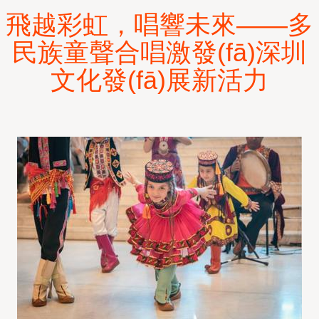
飛越彩虹，唱響未來——多
民族童聲合唱激發(fā)深圳
文化發(fā)展新活力