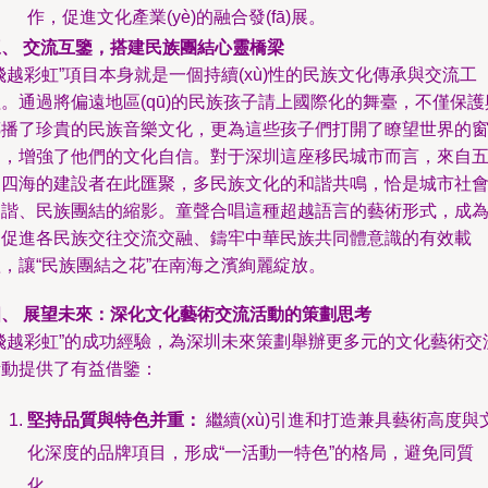
作，促進文化產業(yè)的融合發(fā)展。
三、 交流互鑒，搭建民族團結心靈橋梁
飛越彩虹”項目本身就是一個持續(xù)性的民族文化傳承與交流工
。通過將偏遠地區(qū)的民族孩子請上國際化的舞臺，不僅保護
傳播了珍貴的民族音樂文化，更為這些孩子們打開了瞭望世界的
口，增強了他們的文化自信。對于深圳這座移民城市而言，來自
湖四海的建設者在此匯聚，多民族文化的和諧共鳴，恰是城市社
和諧、民族團結的縮影。童聲合唱這種超越語言的藝術形式，成
了促進各民族交往交流交融、鑄牢中華民族共同體意識的有效載
，讓“民族團結之花”在南海之濱絢麗綻放。
四、 展望未來：深化文化藝術交流活動的策劃思考
“飛越彩虹”的成功經驗，為深圳未來策劃舉辦更多元的文化藝術交
活動提供了有益借鑒：
堅持品質與特色并重：
繼續(xù)引進和打造兼具藝術高度與
化深度的品牌項目，形成“一活動一特色”的格局，避免同質
化。