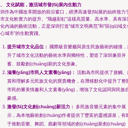
、 文化賦能，激活城市發(fā)展內生動力
圳作為中國改革開放的前沿窗口，經濟高速發(fā)展的始終致力
城市文化軟實力的提升。“飛越彩虹”這樣高質量、高水準、具有深
化內涵的藝術活動，正是深圳打造“城市文明典范”和“區(qū)域文
心城市”的生動實踐。
提升城市文化品位：
國際級音樂廳與原生民族藝術的碰撞，
升了城市文化活動的藝術水準與獨特性，塑造了深圳兼容并
蓄、鼓勵創(chuàng)新的文化形象。
滋養(yǎng)市民人文素養(yǎng)：
活動為市民提供了接觸、
賞和理解多元民族文化的寶貴機會，在潛移默化中提升了整
市民的審美情趣和人文素養(yǎng)，增強了文化認同與民族
豪感。
激發(fā)文化創(chuàng)新活力：
多民族音樂元素的集中展
示，為本地藝術創(chuàng)作者提供了豐富的靈感源泉，有
于推動音樂、舞蹈、戲劇等領域的創(chuàng)新創(chuàng)