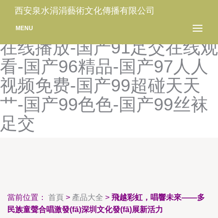
国产91性交二区大片-国产
西安泉水涓涓藝術文化傳播有限公司
91页-国产91在线播-国产91
MENU
在线播放-国产91足交在线观
看-国产96精品-国产97人人
视频免费-国产99超碰天天
艹-国产99色色-国产99丝袜
足交
當前位置：
首頁
>
產品大全
>
飛越彩虹，唱響未來——多
民族童聲合唱激發(fā)深圳文化發(fā)展新活力