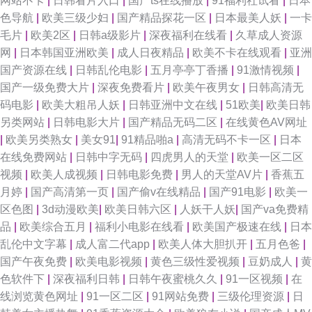
网站不卡
|
日韩看片入口
|
国产ts在线播放
|
91福利社试看
|
日本
色导航
|
欧美三级少妇
|
国产精品探花一区
|
日本最美人妖
|
一卡
毛片
|
欧美2区
|
日韩a级影片
|
深夜福利在线看
|
久草成人资源
网
|
日本韩国亚洲欧美
|
成人日夜精品
|
欧美不卡在线观看
|
亚洲
国产资源在线
|
日韩乱伦电影
|
五月亭亭丁香播
|
91激情视频
|
国产一级免费大片
|
深夜免费看片
|
欧美午夜男女
|
日韩高清无
码电影
|
欧美大粗吊人妖
|
日韩亚洲中文在线
|
51欧美
|
欧美日韩
另类网站
|
日韩电影大片
|
国产精品无码二区
|
在线黄色AV网址
|
欧美另类熟女
|
美女91
|
91精品啪a
|
高清无码不卡一区
|
日本
在线免费网站
|
日韩中字无码
|
四虎男人的天堂
|
欧美一区二区
视频
|
欧美人成视频
|
日韩电影免费
|
男人的天堂AV片
|
香蕉五
月婷
|
国产高清第一页
|
国产偷v在线精品
|
国产91电影
|
欧美一
区色图
|
3d动漫欧美
|
欧美日韩六区
|
人妖干人妖
|
国产va免费精
品
|
欧美综合五月
|
福利小电影在线看
|
欧美国产极速在线
|
日本
乱伦中文字幕
|
成人富二代app
|
欧美人体大胆扒开
|
五月色爸
|
国产午夜免费
|
欧美电影视频
|
黄色三级性爱视频
|
豆奶成人
|
黄
色软件下
|
深夜福利日韩
|
日韩午夜蜜桃久久
|
91一区视频
|
在
线浏览黄色网址
|
91一区二区
|
91网站免费
|
三级伦理资源
|
日