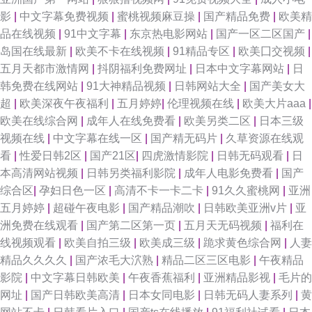
影
|
中文字幕免费视频
|
蜜桃视频麻豆操
|
国产精品免费
|
欧美精
品在线视频
|
91中文字幕
|
东京热电影网站
|
国产一区二区国产
|
岛国在线最新
|
欧美不卡在线视频
|
91精品专区
|
欧美囗交视频
|
五月天都市激情网
|
抖阴福利免费网址
|
日本中文字幕网站
|
日
韩免费在线网站
|
91大神精品视频
|
日韩网站大全
|
国产美女大
超
|
欧美深夜午夜福利
|
五月婷婷
|
伦理视频在线
|
欧美大片aaa
|
欧美在线综合网
|
成年人在线免费看
|
欧美另类二区
|
日本三级
视频在线
|
中文字幕在线一区
|
国产精无码片
|
久草资源在线观
看
|
性爱日韩2区
|
国产21区
|
四虎激情影院
|
日韩无码观看
|
日
本高清网站视频
|
日韩另类福利影院
|
成年人电影免费看
|
国产
综合区
|
孕妇日色一区
|
高清不卡一卡二卡
|
91久久蜜桃网
|
亚洲
五月婷婷
|
超碰午夜电影
|
国产精品潮吹
|
日韩欧美亚洲v片
|
亚
洲免费在线观看
|
国产第二区第一页
|
五月天无码视频
|
福利在
线视频观看
|
欧美自拍三级
|
欧美成三级
|
跪求黄色综合网
|
人妻
精品久久久久
|
国产浓毛大泬熟
|
精品二区三区电影
|
午夜精品
影院
|
中文字幕日韩欧美
|
午夜香蕉福利
|
亚洲精品影视
|
毛片的
网址
|
国产日韩欧美高清
|
日本女同电影
|
日韩无码人妻系列
|
黄