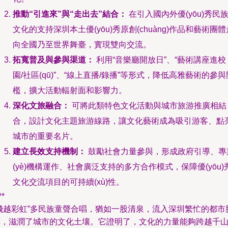
推動“引進來”與“走出去”結合：
在引入國內外優(yōu)秀民
文化的支持深圳本土優(yōu)秀原創(chuàng)作品和藝術團體
向全國乃至世界舞臺，實現雙向交流。
拓寬普及與參與渠道：
利用“音樂廳開放日”、“藝術講座進校
園/社區(qū)”、“線上直播/錄播”等形式，降低高雅藝術的參與
檻，擴大活動輻射面和影響力。
深化文旅融合：
可將此類特色文化活動與城市旅游推廣相結
合，設計文化主題旅游線路，讓文化藝術成為吸引游客、點
城市的重要名片。
建立長效支持機制：
鼓勵社會力量參與，形成政府引導、專
(yè)機構運作、社會廣泛支持的多方合作模式，保障優(yōu)
文化交流項目的可持續(xù)性。
**
“飛越彩虹”多民族童聲合唱，猶如一股清泉，流入深圳繁忙的都市
搏，滋潤了城市的文化土壤。它證明了，文化的力量能夠跨越千