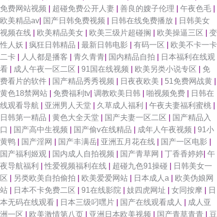
免费网站视频
|
超碰免费公开人妻
|
善良的嫂子伦理
|
午夜色毛
|
欧美精品av
|
国产日韩免费视频
|
日韩在线免费播放
|
日韩美女
91国产久久网一区 亚洲AV电影影音先锋 探花足浴在线观看 日韩av第三页 久
视频在线
|
欧美精品美女
|
欧美三级片超碰搁
|
欧美操逼三区
|
变
性人妖
|
疯狂日韩精品
|
最新日韩电影
|
有码一区
|
欧美不卡一卡
久黄网 男人av资源站 影音先锋avav最新 99久久精品久久 91视频第一福利导
二卡
|
人人都是播客
|
青久青青
|
国内精品自拍
|
日本福利在线观
看
|
成人午夜一区二区
|
91国在线视频
|
欧美另类小说专区
|
免
航 91处女在线视频 亚洲日韩蜜桃 日韩操操操 美女AV线 国产精诚精品 99国
费看片的软件
|
国产精品秀秀视频
|
日夜夜欧美
|
51免费网战黄
|
黄色18禁网站
|
免费福利tv
|
调教欧美日韩
|
啪视频免费
|
日韩在
产视频 91久久草原 夜夜女人国产精品 日韩无码人妻专区精品 老司机福利基
线观看导航
|
亚洲男人天堂
|
久草成人福利
|
午夜夫妻福利蜜桃
|
日韩第一精品
|
黄色大全天堂
|
国产夫妻一区二区
|
国产精品入
地 欧美国产亚洲色干 91n精品 影音先锋毛片资源 天美mv天美 日韩午夜福利
口
|
国产高中生视频
|
国产偷v在线精品
|
成年人午夜视频
|
91小
黄鸭
|
国产淫网
|
国产丰满岳
|
亚洲五月花在线
|
国产一区电影
|
精品 老色鬼导航
国产福利姬观
|
国内成人自拍视频
|
国产青草网
|
丁香香婷婷
|
午
夜导航福利
|
性爱视频福利在线
|
超碰九色91操碰
|
日韩美女一
区
|
另类欧美自拍偷拍
|
欧美爱爱网站
|
日本成人a
|
欧美伪娘网
站
|
日本不卡免费二区
|
91在线影院
|
妓四虎网址
|
女同按摩
|
日
本无码在线观看
|
日本三级叼嘿片
|
国产在线观看成人
|
成人亚
洲一区
|
欧美激情第八页
|
亚洲日本欧美视频
|
国产青草青青
|
豆