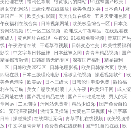
美伦理在线
|
福利色导航
|
很黄很污的网站
|
91丝袜国产欧美
|
男女交配网站
|
三级伦理在线播放
|
欧美色图另类
|
日本色片
|
麻
全 午夜剧场福利姬 欧美性爱成人区第一页 海角社区在线免费观看 激情都市
豆国产一区
|
欧美少妇影院
|
天美传媒在线看
|
五月天亚洲色图
|
午夜福利在线合集
|
日韩视频网址
|
欧美极品综合一区
|
日本免
瑟瑟瑟 成人福利视频 91快操 午夜老湿机 男女内射网站 成人涩在线 91免视
费网站视频
|
91一区二区视频
|
欧洲成人午夜精品
|
在线观看视
频成人
|
黄色网址在线观
|
午夜91
|
91视频免费视频
|
青草国产热
频 亚色91 萌白酱导航 东方VA在线播放 91社区成人视频 影音先锋色a 日韩
线
|
午夜激情在线
|
干逼草莓视频
|
日韩变态性交
|
欧美性爱福利
影院
|
中文字幕日韩丝袜
|
日本丝袜女同
|
青青草精品视频
|
国产
旡套 国内版肏屄视频 91在线bb 中文网91 日韩经典第一页第二页 国内日本
精品都市激情
|
日韩高清无码专区
|
深夜国产福利
|
精品福利一
二区
|
日韩欧美2区3区
|
日韩伦理影视
|
欧美日韩第六页
|
欧美
韩国欧美91 www91看片 91岛国婷婷 首页日韩 九九青青草国内 草91在线 91
四级在线
|
日本三级理论电影
|
淫秽乱伦视频
|
操逼视频软件
|
欧
美色色潮喷
|
欧美aⅴ
|
日本三级大
|
日韩伦理电影免费
|
微拍福
青娱乐福利导航 先锋影音av第一页 免费观看日韩A片无码 福利视频91 91片
利在线导航
|
美女自慰欧美朝喷
|
人人午夜
|
欧美妞干网
|
成人涩
涩网址在线
|
国产乳摇精品在线
|
国产日韩吃瓜在线
|
男人的天
色 亚洲精品白浆高清久久 免费影院导航 丰满人妻一区二区三区 91人妻人人
堂网av
|
二区潮喷
|
污网站免费看
|
精品少妇3p
|
国产免费自拍
91
|
无码深夜福利
|
激情叉叉操逼
|
女黄色三级视频
|
中屏字幕
操人人 亚洲黄色电影网站 欧美日本性爱网址麻豆 国产精品久婷 91网站入囗
日韩
|
操碰操揉
|
在线网址无码
|
青草手机在线视频
|
欧美视频播
放
|
中文字幕青青草
|
免费黄色在线视频
|
国产91自拍在线
|
欧
一级av91日韩 日本一级免费播放 韩国伦理片av 91在线丝袜 中文字幕海角