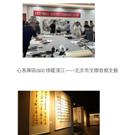
心系庫區(qū) 情暖漢江——北京市文聯首都文藝
家?guī)靺^(qū)行文化交流活動策劃