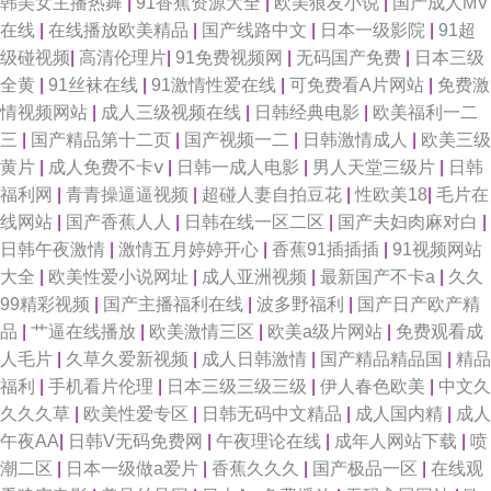
韩美女主播热舞
|
91香蕉资源大全
|
欧美狼友小说
|
国产成人MV
在线
|
在线播放欧美精品
|
国产线路中文
|
日本一级影院
|
91超
级碰视频
|
高清伦理片
|
91免费视频网
|
无码国产免费
|
日本三级
全黄
|
91丝袜在线
|
91激情性爱在线
|
可免费看A片网站
|
免费激
情视频网站
|
成人三级视频在线
|
日韩经典电影
|
欧美福利一二
三
|
国产精品第十二页
|
国产视频一二
|
日韩激情成人
|
欧美三级
黄片
|
成人免费不卡ⅴ
|
日韩一成人电影
|
男人天堂三级片
|
日韩
福利网
|
青青操逼逼视频
|
超碰人妻自拍豆花
|
性欧美18
|
毛片在
线网站
|
国产香蕉人人
|
日韩在线一区二区
|
国产夫妇肉麻对白
|
日韩午夜激情
|
激情五月婷婷开心
|
香蕉91插插插
|
91视频网站
大全
|
欧美性爱小说网址
|
成人亚洲视频
|
最新国产不卡a
|
久久
99精彩视频
|
国产主播福利在线
|
波多野福利
|
国产日产欧产精
品
|
艹逼在线播放
|
欧美激情三区
|
欧美a级片网站
|
免费观看成
人毛片
|
久草久爱新视频
|
成人日韩激情
|
国产精品精品国
|
精品
福利
|
手机看片伦理
|
日本三级三级三级
|
伊人春色欧美
|
中文久
久久久草
|
欧美性爱专区
|
日韩无码中文精品
|
成人国内精
|
成人
午夜AA
|
日韩V无码免费网
|
午夜理论在线
|
成年人网站下载
|
喷
潮二区
|
日本一级做a爱片
|
香蕉久久久
|
国产极品一区
|
在线观