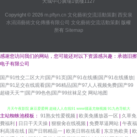
天城中心廣場1號樓1127
Copyright © 2026
m.pftyn.cn
文化藝術交流活動策劃
西安泉
水涓涓藝術文化傳播有限公司
文化藝術交流活動策劃
版權
所有
Sitemap
感谢您访问我们的网站，您可能还对以下资源感兴趣：承德旧擦
电子有限公司
国产91性交二区大片|国产91页|国产91在线播|国产91在线播放|
国产91足交在线观看|国产96精品|国产97人人视频免费|国产99
超碰天天艹|国产99色色|国产99丝袜足交
网站地图
主站蜘蛛池模板：
91熟女性爱视频
|
欧美免播放器一区
|
久草免
91国产首业 91撸免费下载 青青草社区视频美 国产精品久久45 91色金典 五
費福利
|
日日干天天操
|
狠狠肏在线视频
|
免费草逼网站
|
午夜福
利高清在线
|
国产日韩精品一
|
欧美日韩在线看
|
东京热欧美
|
欧
月天午夜影院 麻豆爱爱网 超碰人人在线91 www骚逼尤物视频 91九色导航大