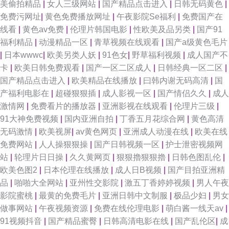
美偷拍精品
|
女人三级网站
|
国产精品点击进入
|
日韩无码黄色
|
免费污网址
|
黄色免费播放网址
|
午夜影院Se福利
|
免费国产在
欧美日韩AU第四页 福利国产熟女 91玉足 91传媒 色综合日韩 精品婷婷热久
线看
|
黄色av免费
|
伦理片韩国电影
|
性欧美及品另类
|
国产91
福利精品
|
动漫精品一区
|
青草视频在线观看
|
国产a级黄色毛片
久 国偷自产最新40 91尤物91视频 1024免费在线视频 日韩精品一 激情文学
|
日本wwwc
|
欧美另类人妖
|
91色女
|
野草福利视频
|
成人国产不
卡
|
欧美日韩免费观看
|
国产一区二区成人
|
日韩经典一区二区
|
怡春院 91综合亚洲色图 91大茄子 日韩欧美日韩久久 久久海角91 岛国99 91
国产精品点击进入
|
欧美精品在线播放
|
曰韩内谢无码高清
|
国
产福利电影在
|
超碰狠狠插
|
成人影视一区
|
国产情侣久久
|
成人
社在线观看视频 中文字幕人妻有码在线 日韩欧美色性色 后入巨乳 97久久影
激情网
|
免费看片的播放器
|
亚洲影视在线观看
|
伦理片三级
|
91大神免费视频
|
国内亚洲自拍
|
丁香五月花综合网
|
黄色高清
院 91国产老熟女 视频网址大全 玖玖爱导航 草妇福利视频福利 91久久日韩
无码激情
|
欧美视屏
|
av黄色网页
|
亚洲成人动漫在线
|
欧美在线
免费网站
|
人人操狠狠操
|
国产日韩视频一区
|
护士泄密视频网
影音先锋avv 欧美亚洲日韩国产 国内AV在线 91在线色情电影 91VA片 日韩
站
|
轮理片日日操
|
久久黄网页
|
狠狠擼狠狠擼
|
日韩色图乱伦
|
欧美色图2
|
日本伦理在线播放
|
成人日B视频
|
国产目拍亚洲精
电影资源共享AV 九七电影手机版 97国产视频 91超碰国产在线 婷婷丁香传媒
品
|
啪啪大全网站
|
亚州性交影院
|
激五丁香婷婷视频
|
男人午夜
影院蜜桃
|
最黄的免费毛片
|
亚洲日韩中文制服
|
极品少妇
|
男女
久久日视频资源站 俺也去伦理资源站 91国产精品女上位 香蕉伊人青青草在
做事网站
|
午夜视频资源
|
免费在线伦理电影
|
萌白酱一线天av
|
91视频抖音
|
国产精品蜜臀
|
日韩高清电影在线
|
国产乱伦区
|
成
线 wwwav不卡电影 东方av网址 91视频网页 在线观看视频三级黄色 人妖伪