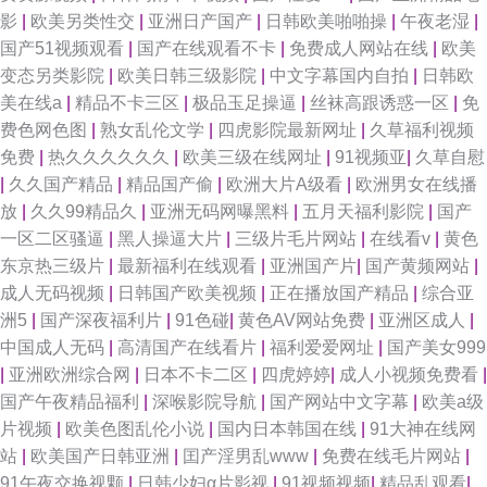
影
|
欧美另类性交
|
亚洲日产国产
|
日韩欧美啪啪操
|
午夜老湿
|
国产51视频观看
|
国产在线观看不卡
|
免费成人网站在线
|
欧美
变态另类影院
|
欧美日韩三级影院
|
中文字幕国内自拍
|
日韩欧
美在线a
|
精品不卡三区
|
极品玉足操逼
|
丝袜高跟诱惑一区
|
免
费色网色图
|
熟女乱伦文学
|
四虎影院最新网址
|
久草福利视频
免费
|
热久久久久久久
|
欧美三级在线网址
|
91视频亚
|
久草自慰
|
久久国产精品
|
精品国产偷
|
欧洲大片A级看
|
欧洲男女在线播
放
|
久久99精品久
|
亚洲无码网曝黑料
|
五月天福利影院
|
国产
一区二区骚逼
|
黑人操逼大片
|
三级片毛片网站
|
在线看v
|
黄色
东京热三级片
|
最新福利在线观看
|
亚洲国产片
|
国产黄频网站
|
成人无码视频
|
日韩国产欧美视频
|
正在播放国产精品
|
综合亚
洲5
|
国产深夜福利片
|
91色碰
|
黄色AV网站免费
|
亚洲区成人
|
中国成人无码
|
高清国产在线看片
|
福利爱爱网址
|
国产美女999
|
亚洲欧洲综合网
|
日本不卡二区
|
四虎婷婷
|
成人小视频免费看
|
国产午夜精品福利
|
深喉影院导航
|
国产网站中文字幕
|
欧美a级
片视频
|
欧美色图乱伦小说
|
国内日本韩国在线
|
91大神在线网
站
|
欧美国产日韩亚洲
|
囯产淫男乱www
|
免费在线毛片网站
|
91午夜交换视颗
|
日韩少妇α片影视
|
91视频视频
|
精品乱观看
|