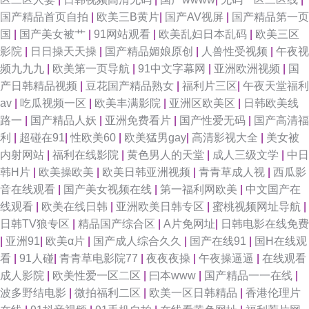
国产精品首页自拍
|
欧美三B黄片
|
国产AV视屏
|
国产精品第一页
国
|
国产美女被艹
|
91网站观看
|
欧美乱妇日本乱码
|
欧美三区
影院
|
日日操天天操
|
国产精品媚娘原创
|
人兽性受视频
|
午夜视
频九九九
|
欧美第一页导航
|
91中文字幕网
|
亚洲欧洲视频
|
国
产日韩精品视频
|
豆花国产精品熟女
|
福利片三区
|
午夜天堂福利
av
|
吃瓜视频一区
|
欧美丰满影院
|
亚洲区欧美区
|
日韩欧美线
路一
|
国产精品人妖
|
亚洲免费看片
|
国产性爱无码
|
国产高清福
利
|
超碰在91
|
性欧美60
|
欧美猛男gay
|
高清影视大全
|
美女被
内射网站
|
福利在线影院
|
黄色男人的天堂
|
成人三级文学
|
中日
韩H片
|
欧美操欧美
|
欧美日韩亚洲视频
|
青青草成人视
|
西瓜影
音在线观看
|
国产美女视频在线
|
第一福利网欧美
|
中文国产在
线观看
|
欧美在线日韩
|
亚洲欧美日韩专区
|
蜜桃视频网址导航
|
日韩TV狼专区
|
精品国产综合区
|
A片免网址
|
日韩电影在线免费
|
亚洲91
|
欧美α片
|
国产成人综合久久
|
国产在线91
|
国H在线观
看
|
91人碰
|
青青草电影院77
|
夜夜夜操
|
午夜操逼逼
|
在线观看
成人影院
|
欧美性爱一区二区
|
曰本www
|
国产精品一一在线
|
波多野结电影
|
微拍福利二区
|
欧美一区日韩精品
|
香港伦理片