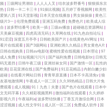
频
|
三级网址男潮吹
|
人人人人叉
|
结衣波多野番号
|
狠狠插东京
91抖淫 日日综合色网 精品黑丝av 超碰97人人干人人操 91青娱夫妻 夜夜撸
热
|
日韩一卡二卡三卡
|
91操比视频
|
五月婷丁香视频网
|
欧美性
爱第八页
|
91天堂影视
|
日本天堂在线播放
|
男女操操操
|
黄色三
亚洲東熱 欧美日韩亚洲色色 国产亚洲欧美日朝成人 99精品福利导航 91福利
级片3一
|
伦理免费观看
|
亚洲五码免费
|
免费色片
|
欧美成人综
合
|
波多野结番号
|
欧美一插
|
三级av播放
|
超碰碰总资源网站
|
视频五月花 新大香蕉av 欧美视频在线直播 国产日韩欧美综合 91资源在线免
天美麻豆视频
|
四虎高清无码
|
久草网在线
|
91九色自拍论坛
|
91涩涩
|
深度五月亭亭
|
日韩欧美国产片
|
在线黄色AV网址
|
91
费视频 91黄色视屏 午夜福利电源 欧美高清在线视频 国产精品无套久久 97人
看片在线观看
|
国产3级网站
|
亚洲欧洲久久精品
|
男女黄色A片
|
日韩在线购美
|
日韩aⅴ电影0
|
蜜桃性爱在线视频
|
日本理论
|
97
妻人人操人人乐 91夫妻电影 丝足av 久久爽一区 成人AV免费在线观看 日本
成人免费
|
91短视频污污污
|
国产福利免费
|
日韩电影bt
|
日韩无
码无遮挡
|
日韩午夜三级
|
亚洲丝袜女同
|
国产激情一区
|
乱性的
生活片 五月丁香色网 91系列在线视 豆花视频另类视频 精品色在线观看 青青
欧美
|
豆花亚洲在线
|
国产免费福利
|
91豆花精品
|
内射白嫩少妇
超碰
|
在线看片网站日韩
|
青青草原直播
|
日本不卡高清免v
|
狼
草伊人 91国产精品乱码久久 大香蕉伊人殴美 91先生大战琪琪 狠狠色一区二
友基地激情网
|
午夜成人一区二区
|
久久99热精品
|
日韩大片免
费观看
|
成人视频
|
91丨九色丨夫妻
|
国产色片在线观看
|
日本中
区 欧美艹逼一区二区视频 日韩A片一區二區三區 五月天色色播 在线视频自
文无码字幕
|
久久精彩视频黑料
|
微拍福利在线观看
|
久久婷婷
影视六月
|
午夜福利a
|
波多野结快播
|
丁香五月激综合网
|
日本
拍毛片 www2AV色图 狠狠艹狠狠 亚洲天堂av电影院 91黑丝免费 九九精品九
涩涩视频
|
成人性文学91
|
成人区一区二区
|
免费成人软件
|
国