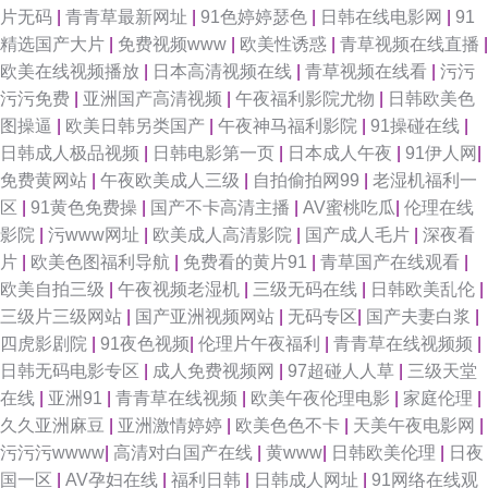
片无码
|
青青草最新网址
|
91色婷婷瑟色
|
日韩在线电影网
|
91
精选国产大片
|
免费视频www
|
欧美性诱惑
|
青草视频在线直播
|
欧美在线视频播放
|
日本高清视频在线
|
青草视频在线看
|
污污
污污免费
|
亚洲国产高清视频
|
午夜福利影院尤物
|
日韩欧美色
图操逼
|
欧美日韩另类国产
|
午夜神马福利影院
|
91操碰在线
|
日韩成人极品视频
|
日韩电影第一页
|
日本成人午夜
|
91伊人网
|
免费黄网站
|
午夜欧美成人三级
|
自拍偷拍网99
|
老湿机福利一
区
|
91黄色免费操
|
国产不卡高清主播
|
AV蜜桃吃瓜
|
伦理在线
影院
|
污www网址
|
欧美成人高清影院
|
国产成人毛片
|
深夜看
片
|
欧美色图福利导航
|
免费看的黄片91
|
青草国产在线观看
|
欧美自拍三级
|
午夜视频老湿机
|
三级无码在线
|
日韩欧美乱伦
|
三级片三级网站
|
国产亚洲视频网站
|
无码专区
|
国产夫妻白浆
|
四虎影剧院
|
91夜色视频
|
伦理片午夜福利
|
青青草在线视频频
|
日韩无码电影专区
|
成人免费视频网
|
97超碰人人草
|
三级天堂
在线
|
亚洲91
|
青青草在线视频
|
欧美午夜伦理电影
|
家庭伦理
|
久久亚洲麻豆
|
亚洲激情婷婷
|
欧美色色不卡
|
天美午夜电影网
|
污污污wwww
|
高清对白国产在线
|
黄www
|
日韩欧美伦理
|
日夜
国一区
|
AV孕妇在线
|
福利日韩
|
日韩成人网址
|
91网络在线观