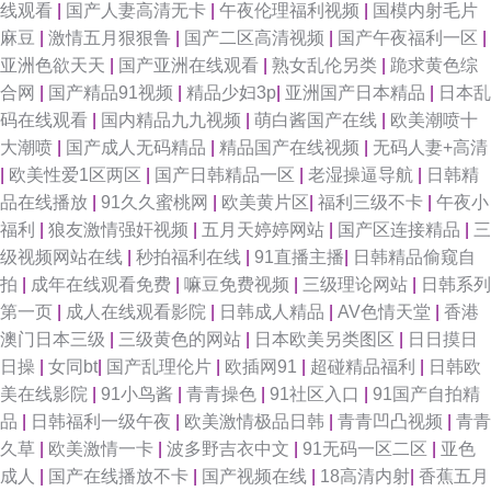
线观看
|
国产人妻高清无卡
|
午夜伦理福利视频
|
国模内射毛片
麻豆
|
激情五月狠狠鲁
|
国产二区高清视频
|
国产午夜福利一区
|
亚洲色欲天天
|
国产亚洲在线观看
|
熟女乱伦另类
|
跪求黄色综
合网
|
国产精品91视频
|
精品少妇3p
|
亚洲国产日本精品
|
日本乱
码在线观看
|
国内精品九九视频
|
萌白酱国产在线
|
欧美潮喷十
大潮喷
|
国产成人无码精品
|
精品国产在线视频
|
无码人妻+高清
|
欧美性爱1区两区
|
国产日韩精品一区
|
老湿操逼导航
|
日韩精
品在线播放
|
91久久蜜桃网
|
欧美黄片区
|
福利三级不卡
|
午夜小
福利
|
狼友激情强奸视频
|
五月天婷婷网站
|
国产区连接精品
|
三
级视频网站在线
|
秒拍福利在线
|
91直播主播
|
日韩精品偷窥自
拍
|
成年在线观看免费
|
嘛豆免费视频
|
三级理论网站
|
日韩系列
第一页
|
成人在线观看影院
|
日韩成人精品
|
AV色情天堂
|
香港
澳门日本三级
|
三级黄色的网站
|
日本欧美另类图区
|
日日摸日
日操
|
女同bt
|
国产乱理伦片
|
欧插网91
|
超碰精品福利
|
日韩欧
美在线影院
|
91小鸟酱
|
青青操色
|
91社区入口
|
91国产自拍精
品
|
日韩福利一级午夜
|
欧美激情极品日韩
|
青青凹凸视频
|
青青
久草
|
欧美激情一卡
|
波多野吉衣中文
|
91无码一区二区
|
亚色
成人
|
国产在线播放不卡
|
国产视频在线
|
18高清内射
|
香蕉五月