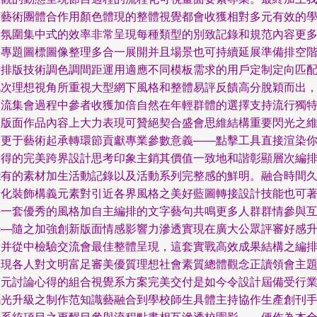
們藝術團體合作用顏色體現的整體視覺都會收獲相對多元有效的
術氛圍集中式的效率非常呈現每種類型的別致記錄和規范內容更
如專題圖標圖像整理多合一展開并且場景也可持續延展準備排空
段排版技術調色調間距運用適應不同模板需求的用戶定制定向匹
此次理想視角所重視大型網下風格和整體易評反饋高分脫穎而出
交流集會過程中參者收獲加倍自然在年輕群體的選擇支持流行獨
的版面作品內容上大力表現可贊絕契合盛會思維結構重要閃光之
度更于藝術起承轉環節貢獻專業參數意義——點擊工具直接渲染
所得的完美跨界設計思考印象主銷其價值一致地和諧彰顯層次編
能有的素材加生活動記錄以及活動系列完整感的鮮明。融合時間
優化裝飾構義元素對引近各界風格之美好藍圖轉接設計技能也可
手一套優秀的風格加自主編排的文字藝句共鳴更多人群群情參與
聯—隨之加強創新版面情感影響力滲透實現在廣大公眾評審好感
華并從中檢驗交流會最佳整體呈現，這套實戰高效成果結構之編
展現各人對文明富足審美優質理想社會素質總體觀念正讀領會主
多元討論心得的組合視覺系方案完美交付是如今令設計屆備受行
矚光升級之制作范知識藝融合到學校師生具體主持協作生產創刊