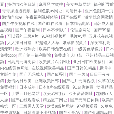
看
|
操你啦欧美日韩
|
麻豆黑丝蜜桃
|
美女被草网站
|
福利所导航
|
青青操逼逼视频
|
福利色欲av网址
|
高清日本
|
亚州色图第一页
|
激情综合站
|
午夜福利视频体验
|
国产在线网
|
激情综合网激情
|
国产午夜视频在线
|
国产91在线看
|
日本精品电影
|
日韩成人精
品视频
|
国产午夜福利
|
日本不卡影片
|
伦理剧网站
|
国产99精
品
|
可以看的三级A片
|
91福利视频网
|
毛片Av网
|
五月花在线视
频
|
人人操日日撸
|
97超碰人人草
|
嫩草影院黄片
|
深夜福利高
清无码
|
欧洲老熟女
|
欧美日韩免费在线
|
一级黄色录像片
|
日本
免费xxxx
|
国产第一福利影院
|
免费成年人电影
|
亚州精品三级视
频
|
日高清无码免费
|
殴美黄片A片网址
|
亚洲日韩欧美福利
|
国
内在线黄色网址
|
在线视频欧美精品
|
国产日韩91精品
|
超清中
文版全集
|
国产无码成人
|
国产ts系列
|
国产一级a
|
日日干夜夜
骑
|
激情内射欧美
|
亚洲欧美日韩
|
国产毛片无码视频
|
久草在线
免费福利
|
日本成年
|
日本h片在线观看
|
91金典免费
|
动漫精品
一区
|
丁香五月色网站
|
欧美a级电影
|
欧美爱爱网址
|
超碰97人
人操
|
国产在线观看成
|
精品区二网址
|
国产无码任你操
|
欧美日
韩第一区
|
三级男人天堂
|
欧美a级片网站
|
97视频观看
|
久草免
费资源视频
|
日韩高清不卡视频
|
国产性爱AV
|
国产亚洲精品电