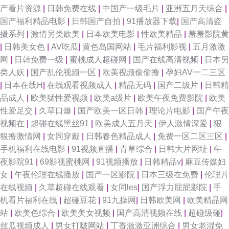
产看片资源
|
日韩免费在线
|
中国产一级毛片
|
亚洲五月天综合
|
九 亚洲日韩在线东方AV 91永久入口 国产传媒视频在线观看 亚洲男人天堂手
国产福利精品电影
|
日韩国产自拍
|
91播放器下载
|
国产高清盗
摄系列
|
激情另类欧美
|
日本欧美电影
|
性欧美精品
|
羞羞影院黄
机版 91探花在线吃瓜 国产91视频网 少妇自蔚 超碰97久青在线 国产人人艹
|
日韩美女色
|
AV吃瓜
|
黄色岛国网站
|
毛片福利影视
|
五月激激
网
|
日韩免费一级
|
蜜桃成人超碰网
|
国产在线高清视频
|
日本另
四虎网站网址 91人妖在线 国产三级在线 蜜桃视频亚洲专区 91导航成人 成人
类人妖
|
国产乱伦视频一区
|
欧美视频偷偷撸
|
孕妇AV一二三区
|
日本在线H
|
在线观看视频成人
|
精品无码
|
国产二级片
|
日韩精
福利在线观看69 女忧在线观看 91麻豆精品久久蜜臀 国产ts视频 日韩第3页
品成人
|
欧美猛性爱视频
|
欧美a级片
|
欧美午夜免费影院
|
欧美
性爱足交
|
久草口爆
|
国产欧美一区日韩
|
理论片电影
|
国产午夜
中入肏屄日本 国产日韩第一页 日韩久久经典 亚洲国产另类日韩 91网站观看
视频在
|
超碰在线黑丝91
|
欧美成人五月天
|
伊人激情深爱
|
狠
狠撸激情网
|
女同穿戴
|
日韩春色精品成人
|
免费一区二区三区
|
视频 精品日韩网 日韩无码免费专区 91视频色中色 国产60页 久久超碰超碰成
手机福利在线电影
|
91视频直播
|
青草综合
|
日韩大片网址
|
午
夜影院91
|
69影视蜜桃网
|
91视频播放
|
日韩精品v
|
麻豆传媒妇
人观看 色色甜甜啊啊网 伊人青青大香蕉艹 后入臭穴骚奶 91tv在线 91超碰九
女
|
午夜伦理在线播放
|
国产一区影院
|
日本三级在免费
|
伦理片
在线视频
|
久草超碰在线观看
|
女同les
|
国产浮力屁屁影院
|
手
色 91叉叉叉 久久蜜桃麻豆 殴洲精品乱码 91原创国产 欧美日韩蜜桃一区
机看片福利在线
|
超碰豆花
|
91九操网
|
日韩欧美网
|
欧美精品网
站
|
欧美色综合
|
欧美美女视频
|
国产高清视频在线
|
超碰级碰
|
91tv蜜桃 久久视频香 91蜜桃R18入口 久草资源网站 丝瓜肏肏 av资源天堂 日
丝瓜视频成人
|
男女打啵网站
|
丁香激激亚洲综合
|
男女老湿免