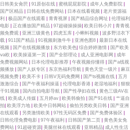
日韩美女肏屄
|
91原创在线
|
蜜桃屁屁影院
|
成年人免费影院
|
国产区精品
|
日韩在线免费网站
|
日本在线看视频
|
老片资源福
利
|
极品国产在线观看
|
青青视屏
|
国产精品综合网址
|
伦理福利
电影
|
正在播放国产精品
|
97超碰操操操
|
欧美日韩小片
|
青青视
频免费观
|
亚洲三级黄色
|
四虎五库
|
小蝌蚪视频
|
波多野洁衣下
载
|
911国产精品
|
91视频刺激牛牛
|
亚洲色图8
|
最新日本在线
视频
|
国产在线视频播放
|
东方欧美色
|
综合婷婷激情
|
国产欧美
ⅴa欧
|
欧美操逼第一页
|
国产全部理论
|
成人亚洲电影网
|
成年
免费视频网站
|
日本伦理电影推荐
|
午夜视频你懂得
|
国产a线视
频播放
|
国产人妖专区
|
东京热福利导航
|
黄色天堂一级片
|
麻豆
视频免费
|
欧美不卡
|
日韩V无码免费网
|
国产ts视频在线
|
五月
激激综合
|
国产午夜福利操逼
|
伦理电影香港
|
老湿地福利
|
狠狠
干91视频
|
国内自拍电影导航
|
国产性孕妇在线
|
黄色三级AV在
线
|
欧美成人传媒
|
五月婷av
|
欧美韩偷拍
|
国产91在线
|
艹逼自
拍
|
欧美浮力地
|
欧美中日韩网站
|
偷拍另类欧美日韩
|
国产亚洲
在线观看
|
另类激情欧美
|
97性无码区免费
|
国产免费体验区
|
日韩伦理免费电影
|
97午夜福利
|
日韩国产第二页
|
黄色美女免
费网站
|
91超碰资源
|
美腿丝袜在线观看
|
亚韩精品
|
成人性生活