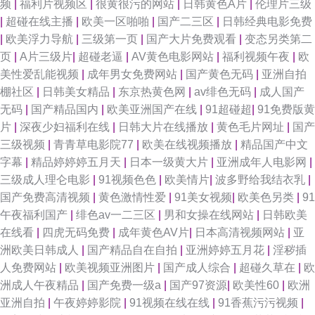
频
|
福利片视频区
|
很黄很污的网站
|
日韩黄色A片
|
伦理片三级
|
超碰在线主播
|
欧美一区啪啪
|
国产二三区
|
日韩经典电影免费
|
欧美浮力导航
|
三级第一页
|
国产大片免费观看
|
变态另类第二
页
|
A片三级片
|
超碰老逼
|
AV黄色电影网站
|
福利视频午夜
|
欧
美性爱乱能视频
|
成年男女免费网站
|
国产黄色无码
|
亚洲自拍
棚社区
|
日韩美女精品
|
东京热黄色网
|
av绯色无码
|
成人国产
无码
|
国产精品国内
|
欧美亚洲国产在线
|
91超碰超
|
91免费版黄
片
|
深夜少妇福利在线
|
日韩大片在线播放
|
黄色毛片网址
|
国产
三级视频
|
青青草电影院77
|
欧美在线视频播放
|
精品国产中文
字幕
|
精品婷婷婷五月天
|
日本一级黄大片
|
亚洲成年人电影网
|
三级成人理仑电影
|
91视频色色
|
欧美情片
|
波多野给我结衣乳
|
国产免费高清视频
|
黄色激情性爱
|
91美女视频
|
欧美色另类
|
91
午夜福利国产
|
绯色av一二三区
|
男和女操在线网站
|
日韩欧美
在线看
|
四虎无码免费
|
成年黄色AV片
|
日本高清视频网站
|
亚
洲欧美日韩成人
|
国产精品自在自拍
|
亚洲婷婷五月花
|
淫秽插
人免费网站
|
欧美视频亚洲图片
|
国产成人综合
|
超碰久草在
|
欧
洲成人午夜精品
|
国产免费一级a
|
国产97资源
|
欧美性60
|
欧洲
亚洲自拍
|
午夜婷婷影院
|
91视频在线在线
|
91香蕉污污视频
|