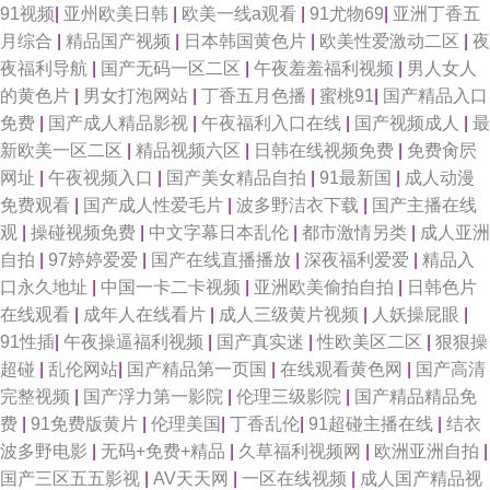
91视频
|
亚州欧美日韩
|
欧美一线a观看
|
91尤物69
|
亚洲丁香五
久久日视频资源站 俺也去伦理资源站 91国产精品女上位 香蕉伊人青青草在
月综合
|
精品国产视频
|
日本韩国黄色片
|
欧美性爱激动二区
|
夜
夜福利导航
|
国产无码一区二区
|
午夜羞羞福利视频
|
男人女人
线 wwwav不卡电影 东方av网址 91视频网页 在线观看视频三级黄色 人妖伪
的黄色片
|
男女打泡网站
|
丁香五月色播
|
蜜桃91
|
国产精品入口
免费
|
国产成人精品影视
|
午夜福利入口在线
|
国产视频成人
|
最
娘扩肛 国产香蕉在线视频 91制片厂之肏屄视频 91r福利 日韩久久中文 國產
新欧美一区二区
|
精品视频六区
|
日韩在线视频免费
|
免费肏屄
网址
|
午夜视频入口
|
国产美女精品自拍
|
91最新国
|
成人动漫
AV天美傳媒 91在线观看狼友 91草莓影院 三级片黄色网址 久久肏肏 www五
免费观看
|
国产成人性爱毛片
|
波多野洁衣下载
|
国产主播在线
观
|
操碰视频免费
|
中文字幕日本乱伦
|
都市激情另类
|
成人亚洲
月婷婷 91号豆花视频咋观看 五月婷六月花 麻豆久久 超碰人肏人 91黄色视频
自拍
|
97婷婷爱爱
|
国产在线直播播放
|
深夜福利爱爱
|
精品入
口永久地址
|
中国一卡二卡视频
|
亚洲欧美偷拍自拍
|
日韩色片
播放 亚洲蜜桃视频网站 欧美色图41P 国产精品夜夜嗨 91在线视频国 91大神
在线观看
|
成年人在线看片
|
成人三级黄片视频
|
人妖操屁眼
|
91性插
|
午夜操逼福利视频
|
国产真实迷
|
性欧美区二区
|
狠狠操
在线电影观看 色色99吊男同 精品久久天堂 97久久免费视频 91大神片子 色
超碰
|
乱伦网站
|
国产精品第一页国
|
在线观看黄色网
|
国产高清
完整视频
|
国产浮力第一影院
|
伦理三级影院
|
国产精品精品免
天堂亚洲久久 精东福利电影 97资源亚洲综合 91x视频大全 久久韩国视频 大
费
|
91免费版黄片
|
伦理美国
|
丁香乱伦
|
91超碰主播在线
|
结衣
波多野电影
|
无码+免费+精品
|
久草福利视频网
|
欧洲亚洲自拍
|
香蕉h 91欧美性片 香蕉视频很黄 美女和91 国产福利一区二区在线 97勉费
国产三区五五影视
|
AV天天网
|
一区在线视频
|
成人国产精品视