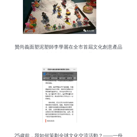
贊尚義面塑泥塑師李學麗在全市首屆文化創意產品
設計大賽中喜獲優秀工藝獎
25歲前，我如何策劃全球文化交流活動？——一份