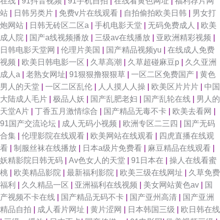
在线
|
91抖音视频
|
91手机自拍
|
在线看黄色网址
|
福利荐片网
站
|
日韩另类片
|
免费v片在线观看
|
自拍偷拍欧美日韩
|
男女打
炮网站
|
日韩无砖区二区a
|
手机电影天堂
|
无码免费成人
|
欧美
成人院
|
国产a线视频播放
|
三级av在线播放
|
亚欧洲精彩视频
|
日韩电影天堂网
|
伦理片美国
|
国产精品视频yu
|
在线成人免费
视频
|
欧美日韩电影一区
|
久草高潮
|
久草超碰麻豆p
|
久久亚洲
成人a
|
老熟女网址
|
91狠狠撸狠狠草
|
一区二区免费国产
|
黄色
男人的天堂
|
一区二区乱伦
|
人人摸人人操
|
欧美区片片片
|
中国
大陆成人毛片
|
极品人妖
|
国产乱肥老妇
|
国产乱轮在线
|
男人的
天堂A片
|
丁香五月激情综合
|
国产精品无毒不卡
|
欧美去看网
|
91国产交流论坛
|
成人无码小视频
|
欧洲专区二三四
|
国产无码
合集
|
伦理影院在线观看
|
欧美网站在线观看
|
四虎直播在线观
看
|
制服丝袜在线播放
|
日本a级片免费看
|
麻豆精品在线观看
|
妖精影院日韩无码
|
Av色女人的天堂
|
91日本在
|
操人在线看蜜
桃
|
欧美精品影院
|
最新福利影院
|
欧美三级在线网址
|
久草免费
福利
|
久久精品一区
|
亚洲福利在线视频
|
美女网站黄色av
|
国
产视频不卡在线
|
国产精品无码不卡
|
国产亚州高清
|
国产亚洲
精品自拍
|
成人看片网址
|
黄片涩网
|
日本韩国三级
|
欧日韩在线