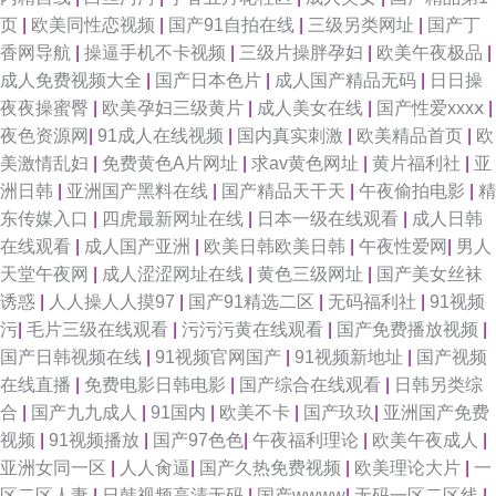
页
|
欧美同性恋视频
|
国产91自拍在线
|
三级另类网址
|
国产丁
香网导航
|
操逼手机不卡视频
|
三级片操胖孕妇
|
欧美午夜极品
|
成人免费视频大全
|
国产日本色片
|
成人国产精品无码
|
日日操
夜夜操蜜臀
|
欧美孕妇三级黄片
|
成人美女在线
|
国产性爱xxxⅹ
|
夜色资源网
|
91成人在线视频
|
国内真实刺激
|
欧美精品首页
|
欧
美激情乱妇
|
免费黄色A片网址
|
求av黄色网址
|
黄片福利社
|
亚
洲日韩
|
亚洲国产黑料在线
|
国产精品天干天
|
午夜偷拍电影
|
精
东传媒入口
|
四虎最新网址在线
|
日本一级在线观看
|
成人日韩
在线观看
|
成人国产亚洲
|
欧美日韩欧美日韩
|
午夜性爱网
|
男人
天堂午夜网
|
成人涩涩网址在线
|
黄色三级网址
|
国产美女丝袜
诱惑
|
人人操人人摸97
|
国产91精选二区
|
无码福利社
|
91视频
污
|
毛片三级在线观看
|
污污污黄在线观看
|
国产免费播放视频
|
国产日韩视频在线
|
91视频官网国产
|
91视频新地址
|
国产视频
在线直播
|
免费电影日韩电影
|
国产综合在线观看
|
日韩另类综
合
|
国产九九成人
|
91国内
|
欧美不卡
|
国产玖玖
|
亚洲国产免费
视频
|
91视频播放
|
国产97色色
|
午夜福利理论
|
欧美午夜成人
|
亚洲女同一区
|
人人肏逼
|
国产久热免费视频
|
欧美理论大片
|
一
区二区人妻
|
日韩视频高清无码
|
国产wwww
|
无码一区二区线
|