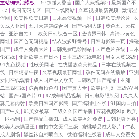
主站蜘蛛池模板：
97超碰大香蕉
|
国产人妖视频0
|
最新国产不
91国产首业 91撸免费下载 青青草社区视频美 国产精品久久45 91色金典 五
卡a
|
岛国无码专区
|
国产在线网站
|
久草视频最新视频
|
激情涩
涩网
|
欧美性欧美日韩
|
日本高清视频一区
|
日韩欧美理论片
|
久
月天午夜影院 麻豆爱爱网 超碰人人在线91 www骚逼尤物视频 91九色导航大
久成人亚洲
|
五月天婷婷综合网
|
国产福利大嫌
|
黄色五月天棕
合
|
亚洲自拍91
|
欧美日韩综合一区
|
激情瑟日韩
|
高清av黄色
全 午夜剧场福利姬 欧美性爱成人区第一页 海角社区在线免费观看 激情都市
网址
|
国产色无码精品
|
结衣波多野番号
|
日韩电影第一页
|
操碰
国产
|
成年人免费大片
|
日韩免费电影网站
|
国产色片在线
|
日本
瑟瑟瑟 成人福利视频 91快操 午夜老湿机 男女内射网站 成人涩在线 91免视
伦在线
|
亚洲欧美国产日本
|
日本三级在线电影
|
男女大黄18级
|
91九色视频
|
性欧美网址
|
在线播放欧美精品
|
日本在线视频在
频 亚色91 萌白酱导航 东方VA在线播放 91社区成人视频 影音先锋色a 日韩
线
|
日韩精品午夜
|
久草视频最新网址
|
孕妇无码在线播放
|
亚洲
女同在线观看
|
成人国产中文欧美
|
日韩欧美国产精品
|
亚洲一
旡套 国内版肏屄视频 91在线bb 中文网91 日韩经典第一页第二页 国内日本
二三四在线
|
综合自拍色图
|
国产黄大全
|
欧美福利5
|
三级AV网
站
|
国产a国产片91
|
97成年精品视频
|
日韩电影限制级
|
久久人
韩国欧美91 www91看片 91岛国婷婷 首页日韩 九九青青草国内 草91在线 91
妻无套内射
|
欧美日韩国产影院
|
国产福利社在线
|
91国内自拍
|
国产中文
|
91美女被草
|
三级久久国产专播
|
豆花视频91p
|
欧美
青娱乐福利导航 先锋影音av第一页 免费观看日韩A片无码 福利视频91 91片
一区福利
|
国产精品主播91
|
成人欧美网站免费
|
日韩超碰另类
|
欧美人妖操逼王
|
自拍中文无码三级
|
蜜桃精品成人影片
|
午夜
色 亚洲精品白浆高清久久 免费影院导航 丰满人妻一区二区三区 91人妻人人
成人剧场
|
黑丝袜自慰喷白浆
|
微拍福利在线看
|
成年人免费大