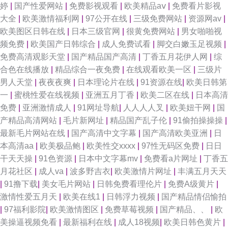
婷
|
国产性爱网站
|
免费影视观看
|
欧美精品aⅴ
|
免费看片影视
大全
|
欧美激情福利网
|
97公开在线
|
三级免费网站
|
资源网av
|
欧美图区日韩在线
|
日本三级官网
|
很黄免费网站
|
男女啪啪视
频免费
|
欧美国产日韩综合
|
成人免费试看
|
脚交白嫩玉足视频
|
免费高清观影天堂
|
国产精品国产高清
|
丁香五月花伊人网
|
综
合色在线播放
|
精品综合一夜免费
|
在线观看欧美一区
|
三级片
男人天堂
|
夜夜夜爽
|
日本理论片在线
|
91资源在线
|
欧美日韩第
一
|
蜜桃性爱在线视频
|
亚洲五月丁香
|
欧美二区在线
|
日本高清
免费
|
亚洲激情成人
|
91网址导航
|
人人人人叉
|
欧美妞干网
|
国
产精品高清网站
|
毛片新网址
|
精品国产乱子伦
|
91偷拍操操操
|
最新毛片网站在线
|
国产高清中文字幕
|
国产高清欧美亚洲
|
日
本高清aa
|
欧美极品鲍
|
欧美性交xxxx
|
97性无码区免费
|
日日
干天天操
|
91色资源
|
日本中文字幕mv
|
免费看a片网址
|
丁香五
月花社区
|
成人va
|
波多野吉衣
|
欧美激情片网址
|
丰满五月天天
|
91撸下载
|
美女毛片网站
|
日韩免费看理伦片
|
免费A级黄片
|
激情性爱五月天
|
欧美在线1
|
日韩浮力视频
|
国产精品情侣愉拍
|
97福利影院
|
欧美激情图区
|
免费草莓视频
|
国产精品、、
|
欧
美操逼视频免看
|
最新福利在线
|
成人18视频
|
欧美日韩色黄片
|