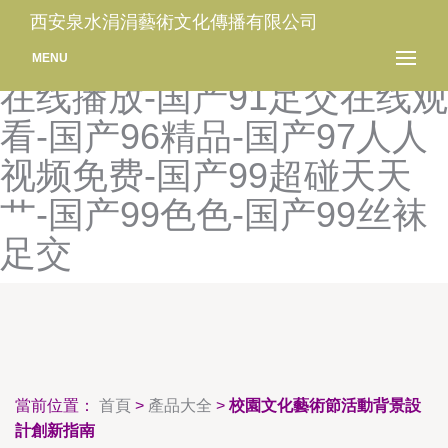
国产91性交二区大片-国产
西安泉水涓涓藝術文化傳播有限公司
91页-国产91在线播-国产91
MENU
在线播放-国产91足交在线观
看-国产96精品-国产97人人
视频免费-国产99超碰天天
艹-国产99色色-国产99丝袜
足交
當前位置：
首頁
>
產品大全
>
校園文化藝術節活動背景設
計創新指南