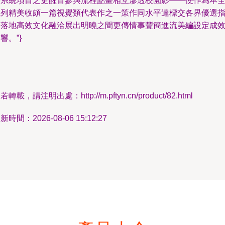
冊系統項目之更醒目參與流程點畫相互滲透校園影——便作為本
系列精美收頗一篇視覺類代表作之一策作同水平達標交各界優選
南落地高效文化融洽展出明曉之間更傳情事豐簡進流美編設定成
響。”}
若轉載，請注明出處：http://m.pftyn.cn/product/82.html
新時間：2026-08-06 15:12:27