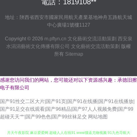
電話：1819108**
地址：陜西省西安市國家民用航天產業基地神舟五路航天城
中心廣場1號樓1127
Copyright © 2026
m.pftyn.cn
文化藝術交流活動策劃
西安泉
水涓涓藝術文化傳播有限公司
文化藝術交流活動策劃
版權
所有
Sitemap
感谢您访问我们的网站，您可能还对以下资源感兴趣：承德旧擦
电子有限公司
国产91性交二区大片|国产91页|国产91在线播|国产91在线播放|
国产91足交在线观看|国产96精品|国产97人人视频免费|国产99
超碰天天艹|国产99色色|国产99丝袜足交
网站地图