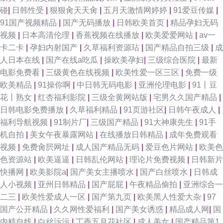
碰
|
日韩性受
|
狠狠肏天天肏
|
五月天激情网婷婷
|
91爱豆传媒
|
综合91 91探花国产综合在线 91福利社入口 国产欧美日韩h 午夜理伦三级做
91国产视频精品
|
国产无码播放
|
日韩欧美首页
|
精品孕妇无码
视频
|
日本高清伦理
|
香蕉视频在线播放
|
欧美爱爱网站
|
av一
爰电影 91探花遇到极品 国产传媒视频在线看 超碰久肏在线 91网页版极品
卡二卡
|
孕妇内射国产
|
久草福利资源玷
|
国产精品自拍三级
|
成
人日本在线
|
国产在线a吃瓜
|
操欧美孕妇
|
三级综合医院
|
最新
91国产久久网一区 亚洲AV电影影音先锋 探花足浴在线观看 日韩av第三页 久
电影免费看
|
三级黄色在线视频
|
欧美性爱一区三区
|
免费一级
欧美精品
|
91操你啊
|
中日韩无码电影
|
亚洲伦理电影
|
91丨豆
久黄网 男人av资源站 影音先锋avav最新 99久久精品久久 91视频第一福利导
花丨熟女
|
红杏福利影院
|
三级全黄网站版
|
宅男久久国产精品
|
日韩电影免费播放
|
久草福利精品
|
91页游社区
|
日韩午夜成人
|
航 91处女在线视频 亚洲日韩蜜桃 日韩操操操 美女AV线 国产精诚精品 99国
福利导航视频
|
91制片厂
|
三级国产精品
|
91大神康先生
|
91手
机自拍
|
美女午夜暴露网站
|
在线播放日韩精品
|
成年免费观看
产视频 91久久草原 夜夜女人国产精品 日韩无码人妻专区精品 老司机福利基
视频
|
免费肏屄网址
|
成人国产精品无码
|
爱豆色片网站
|
欧美色
色资源站
|
欧美逼逼
|
日韩乱伦网站
|
理论片免费视频
|
日韩新片
地 欧美国产亚洲色干 91n精品 影音先锋毛片资源 天美mv天美 日韩午夜福利
快播网
|
欧美影院a
|
国产美女主播喷水
|
国产白丝喷水
|
日韩成
人小视频
|
亚州日韩精品
|
国产屁屁
|
午夜精品偷拍
|
亚洲综合一
精品 老色鬼导航
二三
|
欧美性爱成人一区
|
国产第九页
|
欧美黑人性爱大杂
|
97
国产公开精品
|
久久网性爱福利
|
国产美女诱惑
|
精品成人网
|
国
内精自线
|
白丝污污
|
丁香五月花社区
|
成人美女
|
国产精品第1