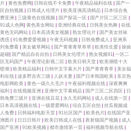
片
|
黄色免费网
|
日韩在线不卡免费
|
午夜精品福利在线
|
国产一
操人人 亚洲黄色电影网站 欧美日本性爱网址麻豆 国产精品久婷 91网站入囗
区自拍视频
|
日韩成人伦理片
|
欧美亚洲高清精品
|
日本综合免
费亚洲
|
三级黄色在线视频
|
国产探花一区
|
国产片区二区三区
|
一级av91日韩 日本一级免费播放 韩国伦理片av 91在线丝袜 中文字幕海角
91成人色网
|
黄色美女网站
|
亚洲经典在线
|
日韩美女热舞
|
在线
黄色无码网站
|
日本高清美女视频
|
熟女理论片
|
国产美女丝袜
欧美日韩AU第四页 福利国产熟女 91玉足 91传媒 色综合日韩 精品婷婷热久
诱惑
|
91免费爱爱视频
|
午夜无码视频
|
日韩免费成人
|
亚洲系
列免费看
|
美女被草网站
|
国产青青青草草草
|
欧美性生爱
|
操操
久 国偷自产最新40 91尤物91视频 1024免费在线视频 日韩精品一 激情文学
超碰
|
国产精品自在自拍
|
日韩美女伦理片
|
熟女视频91
|
一区二
区无码国产
|
午夜理论影视二区
|
欧美日韩天堂
|
欧美潮喷十大
怡春院 91综合亚洲色图 91大茄子 日韩欧美日韩久久 久久海角91 岛国99 91
喷潮
|
欧美精品福利
|
日韩中文字幕大片
|
国产青青青草
|
美女福
利在线
|
波多野吉衣三级
|
人妖夫妻
|
国产日本韩国欧美
|
东京热
社在线观看视频 中文字幕人妻有码在线 日韩欧美色性色 后入巨乳 97久久影
电影网欧美
|
黄色一级久久毛片
|
午夜福利视频在线
|
深夜爽爽
福利
|
在线视频亚洲
|
亚洲中文字幕精品
|
国产三区二区四区
|
日
院 91国产老熟女 视频网址大全 玖玖爱导航 草妇福利视频福利 91久久日韩
韩免费三级片
|
亚洲在线豆花
|
永久无码网站
|
成人在线第一页
|
日本高清视频在线
|
一级爱爱网站
|
综合五区自拍
|
丝瓜视频成
影音先锋avv 欧美亚洲日韩国产 国内AV在线 91在线色情电影 91VA片 日韩
人免费
|
日韩福利电影天堂
|
91社区国产
|
欧美色片
|
在线国产亚
洲图片
|
日日日韩片
|
欧美日韩成人在线
|
夜射猫国产视频
|
成人
电影资源共享AV 九七电影手机版 97国产视频 91超碰国产在线 婷婷丁香传媒
国产亚洲
|
91欧美视频
|
都市激情第一页
|
福利视频导航在线
|