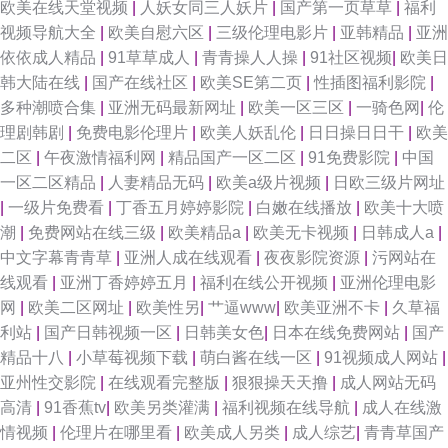
欧美在线天堂视频
|
人妖女同三人妖片
|
国产第一页草草
|
福利
视频导航大全
|
欧美自慰六区
|
三级伦理电影片
|
亚韩精品
|
亚洲
依依成人精品
|
91草草成人
|
青青操人人操
|
91社区视频
|
欧美日
韩大陆在线
|
国产在线社区
|
欧美SE第二页
|
性插图福利影院
|
多种潮喷合集
|
亚洲无码最新网址
|
欧美一区三区
|
一骑色网
|
伦
理剧韩剧
|
免费电影伦理片
|
欧美人妖乱伦
|
日日操日日干
|
欧美
二区
|
午夜激情福利网
|
精品国产一区二区
|
91免费影院
|
中国
一区二区精品
|
人妻精品无码
|
欧美a级片视频
|
日欧三级片网址
|
一级片免费看
|
丁香五月婷婷影院
|
白嫩在线播放
|
欧美十大喷
潮
|
免费网站在线三级
|
欧美精品a
|
欧美无卡视频
|
日韩成人a
|
中文字幕青青草
|
亚洲人成在线观看
|
夜夜影院资源
|
污网站在
线观看
|
亚洲丁香婷婷五月
|
福利在线公开视频
|
亚洲伦理电影
网
|
欧美二区网址
|
欧美性另
|
艹逼www
|
欧美亚洲不卡
|
久草福
利站
|
国产日韩视频一区
|
日韩美女色
|
日本在线免费网站
|
国产
精品十八
|
小草莓视频下载
|
萌白酱在线一区
|
91视频成人网站
|
亚州性交影院
|
在线观看完整版
|
狠狠操天天撸
|
成人网站无码
高清
|
91香蕉tv
|
欧美另类灌满
|
福利视频在线导航
|
成人在线激
情视频
|
伦理片在哪里看
|
欧美成人另类
|
成人综艺
|
青青草国产