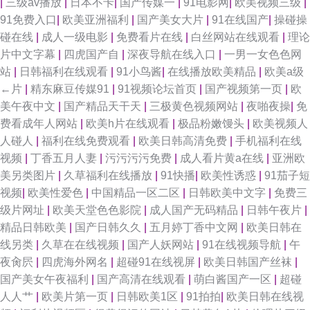
|
三级av播放
|
日本不卡
|
国产传媒一
|
91电影网
|
欧美视频三级
|
91免费入口
|
欧美亚洲福利
|
国产美女大片
|
91在线国产
|
操碰操
碰在线
|
成人一级电影
|
免费看片在线
|
白丝网站在线观看
|
理论
片中文字幕
|
四虎国产自
|
深夜导航在线入口
|
一男一女色色网
站
|
日韩福利在线观看
|
91小鸟酱
|
在线播放欧美精品
|
欧美a级
←片
|
精东麻豆传媒91
|
91视频论坛首页
|
国产视频第一页
|
欧
美午夜中文
|
国产精品天干天
|
三极黄色视频网站
|
夜啪夜操
|
免
费看成年人网站
|
欧美h片在线观看
|
极品粉嫩馒头
|
欧美视频人
人碰人
|
福利在线免费观看
|
欧美日韩高清免费
|
手机福利在线
视频
|
丁香五月人妻
|
污污污污免费
|
成人看片黄a在线
|
亚洲欧
美另类图片
|
久草福利在线播放
|
91快播
|
欧美性诱惑
|
91茄子短
视频
|
欧美性爱色
|
中国精品一区二区
|
日韩欧美中文字
|
免费三
级片网址
|
欧美天堂色色影院
|
成人国产无码精品
|
日韩午夜片
|
精品日韩欧美
|
国产日韩久久
|
五月婷丁香中文网
|
欧美日韩在
线另类
|
久草在在线视频
|
国产人妖网站
|
91在线视频导航
|
午
夜肏屄
|
四虎海外网名
|
超碰91在线视屏
|
欧美日韩国产丝袜
|
国产美女午夜福利
|
国产高清在线观看
|
萌白酱国产一区
|
超碰
人人艹
|
欧美片第一页
|
日韩欧美1区
|
91拍拍
|
欧美日韩在线视