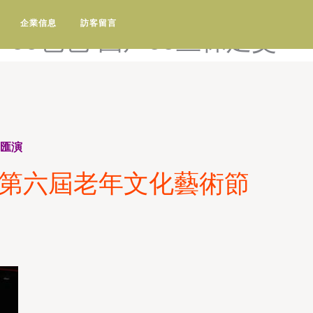
线播放-国产91足交在线观看-
企業信息
訪客留言
产99色色-国产99丝袜足交
藝匯演
辦第六屆老年文化藝術節