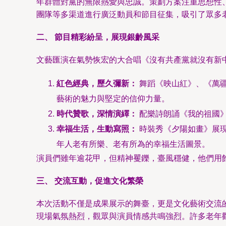
年群體對黨的無限熱愛與忠誠。策劃方案注重思想性
團隊等多渠道進行廣泛動員和節目征集，吸引了眾多
二、 節目精彩紛呈，展現銀齡風采
文藝匯演在氣勢恢宏的大合唱《沒有共產黨就沒有新
紅色經典，歷久彌新：
舞蹈《映山紅》、《萬
藝術的魅力與堅定的信仰力量。
時代贊歌，深情演繹：
配樂詩朗誦《我的祖國
幸福生活，生動寫照：
時裝秀《夕陽如畫》展
年人老有所樂、老有所為的幸福生活圖景。
演員們雖年逾花甲，但精神矍鑠，臺風穩健，他們用
三、 交流互動，促進文化繁榮
本次活動不僅是成果展示的舞臺，更是文化藝術交流
現場氣氛熱烈，觀眾與演員情感共鳴強烈。許多老年