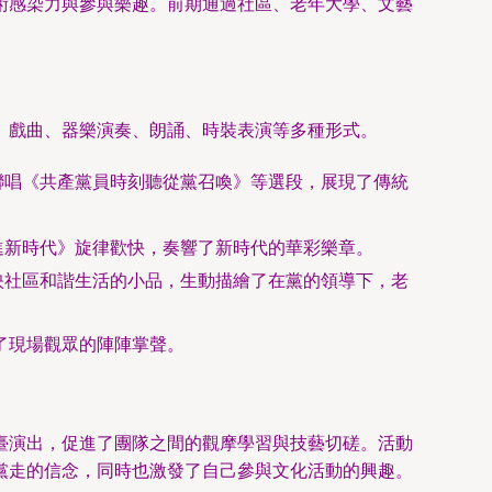
術感染力與參與樂趣。前期通過社區、老年大學、文藝
、戲曲、器樂演奏、朗誦、時裝表演等多種形式。
聯唱《共產黨員時刻聽從黨召喚》等選段，展現了傳統
進新時代》旋律歡快，奏響了新時代的華彩樂章。
映社區和諧生活的小品，生動描繪了在黨的領導下，老
了現場觀眾的陣陣掌聲。
臺演出，促進了團隊之間的觀摩學習與技藝切磋。活動
黨走的信念，同時也激發了自己參與文化活動的興趣。