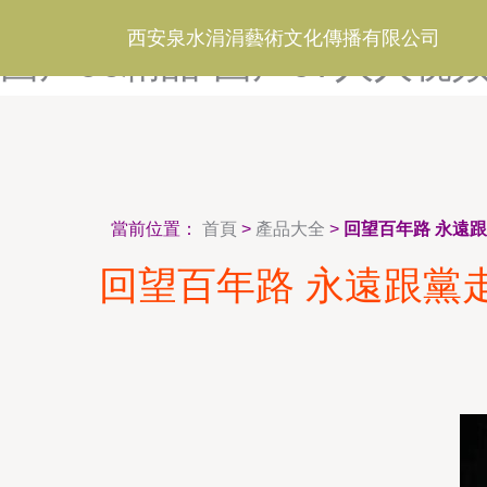
国产91性交二区大片-国产91
西安泉水涓涓藝術文化傳播有限公司
国产96精品-国产97人人视
當前位置：
首頁
>
產品大全
>
回望百年路 永遠
回望百年路 永遠跟黨