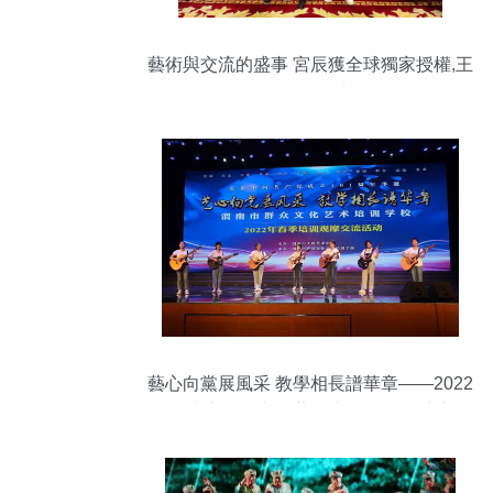
藝術與交流的盛事 宮辰獲全球獨家授權,王
天緣作品展在京舉行
藝心向黨展風采 教學相長譜華章——2022
年渭南市群眾文化藝術培訓學校春季培訓
觀摩交流活動側記