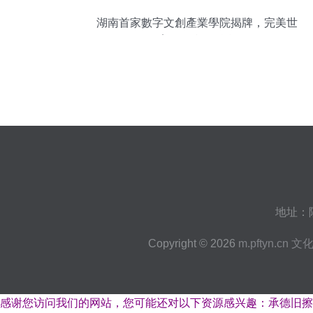
湖南首家數字文創產業學院揭牌，完美世
界教育深化產教融合布局
地址：
Copyright © 2026
m.pftyn.cn
文
感谢您访问我们的网站，您可能还对以下资源感兴趣：承德旧擦