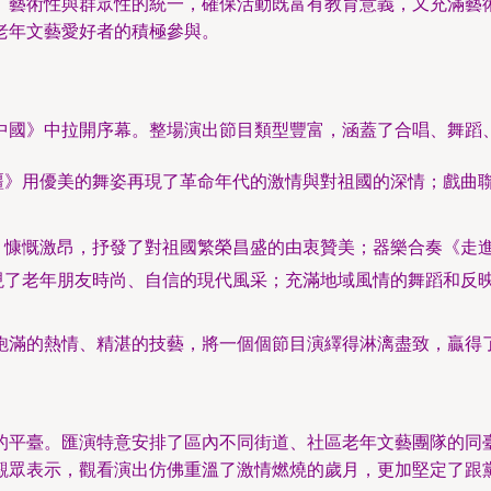
、藝術性與群眾性的統一，確保活動既富有教育意義，又充滿藝
老年文藝愛好者的積極參與。
中國》中拉開序幕。整場演出節目類型豐富，涵蓋了合唱、舞蹈
疆》用優美的舞姿再現了革命年代的激情與對祖國的深情；戲曲
》慷慨激昂，抒發了對祖國繁榮昌盛的由衷贊美；器樂合奏《走
現了老年朋友時尚、自信的現代風采；充滿地域風情的舞蹈和反
飽滿的熱情、精湛的技藝，將一個個節目演繹得淋漓盡致，贏得
的平臺。匯演特意安排了區內不同街道、社區老年文藝團隊的同
觀眾表示，觀看演出仿佛重溫了激情燃燒的歲月，更加堅定了跟