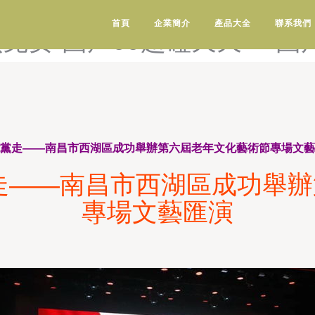
页-国产91在线播-国产91在
首頁
企業簡介
產品大全
聯系我們
频免费-国产99超碰天天艹-国
跟黨走——南昌市西湖區成功舉辦第六屆老年文化藝術節專場文
走——南昌市西湖區成功舉
專場文藝匯演