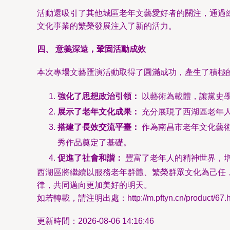
活動還吸引了其他城區老年文藝愛好者的關注，通過
文化事業的繁榮發展注入了新的活力。
四、 意義深遠，鞏固活動成效
本次專場文藝匯演活動取得了圓滿成功，產生了積極
強化了思想政治引領：
以藝術為載體，讓黨史
展示了老年文化成果：
充分展現了西湖區老年
搭建了長效交流平臺：
作為南昌市老年文化藝
秀作品奠定了基礎。
促進了社會和諧：
豐富了老年人的精神世界，
西湖區將繼續以服務老年群體、繁榮群眾文化為己任
律，共同邁向更加美好的明天。
如若轉載，請注明出處：http://m.pftyn.cn/product/67.h
更新時間：2026-08-06 14:16:46