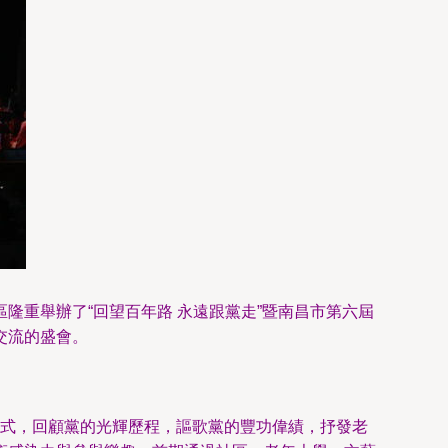
隆重舉辦了“回望百年路 永遠跟黨走”暨南昌市第六屆
交流的盛會。
術形式，回顧黨的光輝歷程，謳歌黨的豐功偉績，抒發老