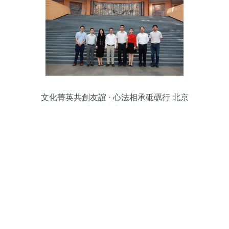
文化菁英共創友誼 · 心法相承砥礪行 北京
大學國際關系學院與新繹文化集團戰略合
作簽約儀式暨文化藝術交流活動策劃