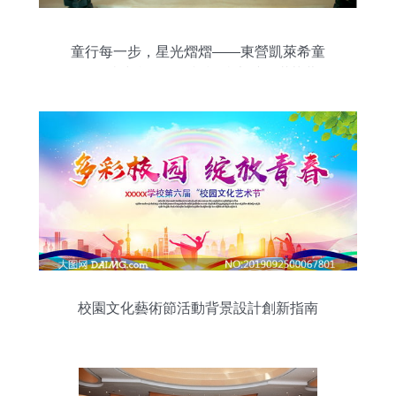
童行每一步，星光熠熠——東營凱萊希童
星學院少兒網絡電視模特大秀圓滿落幕
校園文化藝術節活動背景設計創新指南